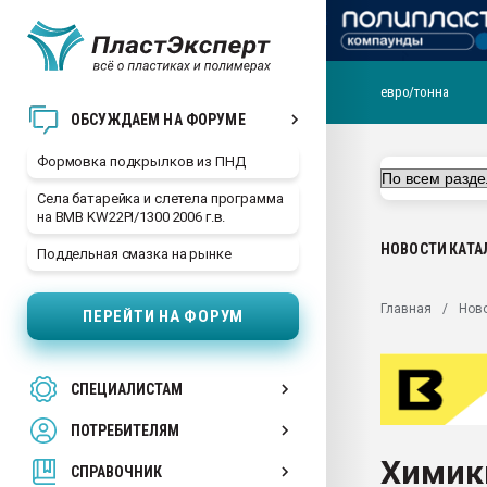
евро/тонна
Продажа готового бизн
ОБСУЖДАЕМ НА ФОРУМЕ
производство SPC лам
цикла
Формовка подкрылков из ПНД
29.07.2026 ФРП помог 
Села батарейка и слетела программа
заводу пластмасс" зах
на BMB KW22PI/1300 2006 г.в.
ППЭ
НОВОСТИ
КАТА
Поддельная смазка на рынке
Помощь в подборе мат
Вакуум-формовочные 
Главная
Нов
ПЕРЕЙТИ НА ФОРУМ
ближайшее подмосковье
Подмосковье, Москва
28.07.2026 Автоматиза
СПЕЦИАЛИСТАМ
первый план в перераб
пластмасс
ПОТРЕБИТЕЛЯМ
28.07.2026 "Техноникол
Химик
ситуацией на строител
СПРАВОЧНИК