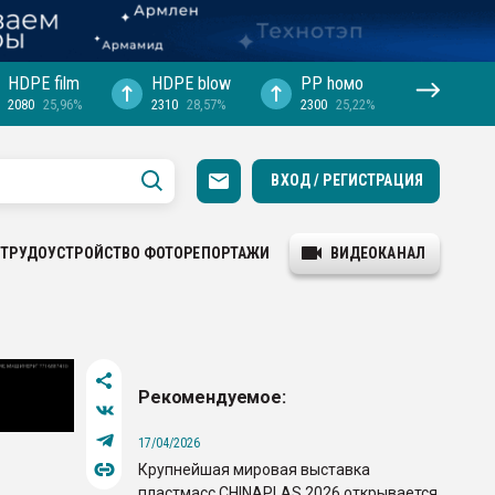
HDPE film
HDPE blow
PP hомо
2080
25,96%
2310
28,57%
2300
25,22%
ВХОД / РЕГИСТРАЦИЯ
ТРУДОУСТРОЙСТВО
ФОТОРЕПОРТАЖИ
ВИДЕОКАНАЛ
Рекомендуемое:
17/04/2026
Крупнейшая мировая выставка
пластмасс CHINAPLAS 2026 открывается