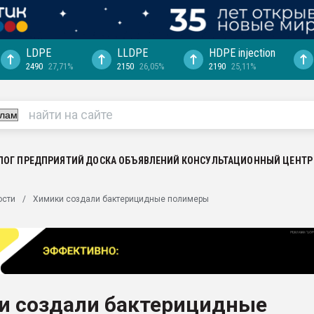
LDPE
LLDPE
HDPE injection
2490
27,71%
2150
26,05%
2190
25,11%
еса -
ината полного
"Ижевскому
ватить рынок
ЛОГ ПРЕДПРИЯТИЙ
ДОСКА ОБЪЯВЛЕНИЙ
КОНСУЛЬТАЦИОННЫЙ ЦЕНТР
ериала
машины:
ости
Химики создали бактерицидные полимеры
, с.-в.
ция выходит на
отке
ь" довольна
и создали бактерицидные
ьном рынке