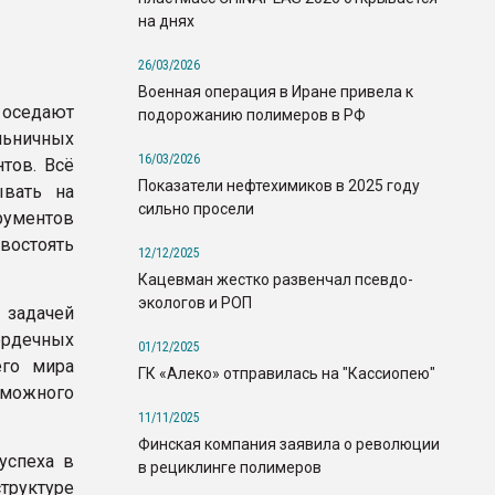
на днях
26/03/2026
Военная операция в Иране привела к
 оседают
подорожанию полимеров в РФ
льничных
16/03/2026
тов. Всё
Показатели нефтехимиков в 2025 году
ывать на
сильно просели
ументов
остоять
12/12/2025
Кацевман жестко развенчал псевдо-
экологов и РОП
 задачей
ердечных
01/12/2025
его мира
ГК «Алеко» отправилась на "Кассиопею"
зможного
11/11/2025
Финская компания заявила о революции
успеха в
в рециклинге полимеров
труктуре