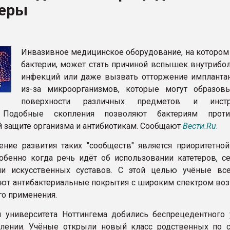
еры
ва ПЭТ
ФОРУМ
Инвазивное медицинское оборудование, на котором
бактерии, может стать причиной вспышек внутрибо
инфекций или даже вызвать отторжение имплантан
из-за микроорганизмов, которые могут образов
поверхности различных предметов и инстр
 Подобные скопления позволяют бактериям против
й защите организма и антибиотикам. Сообщают
Вести.Ru
.
ние развития таких "сообществ" является приоритетной
обенно когда речь идёт об использовании катетеров, с
ли искусственных суставов. С этой целью учёные вс
ют антибактериальные покрытия с широким спектром во
о применения.
 университета Ноттингема добились беспрецедентного 
лении. Учёные открыли новый класс родственных по с