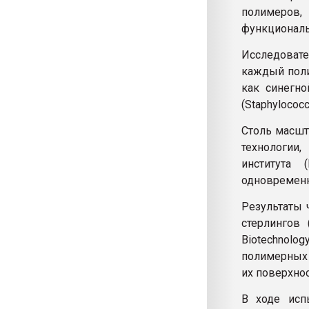
полимеров,
функциональ
Исследовате
каждый поли
как синегно
(Staphylococc
Столь масшт
технологии,
института 
одновременн
Результаты 
стерлингов
Biotechnolo
полимерных 
их поверхнос
В ходе исп