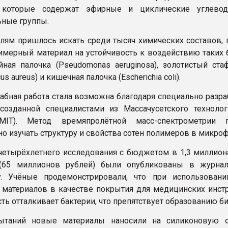
 которые содержат эфирные и циклические углевод
ные группы.
лям пришлось искать среди тысяч химических составов, 
мерный материал на устойчивость к воздействию таких б
йная палочка (Pseudomonas aeruginosa), золотистый ста
us aureus) и кишечная палочка (Escherichia coli).
абная работа стала возможна благодаря специально разра
 созданной специалистами из Массачусетского технолог
(MIT). Метод времяпролётной масс-спектрометрии 
о изучать структуру и свойства сотен полимеров в микро
четырёхлетнего исследования с бюджетом в 1,3 миллион
 (65 миллионов рублей) были опубликованы в журнал
gy. Учёные продемонстрировали, что при использован
материалов в качестве покрытия для медицинских инст
ть отталкивает бактерии, что препятствует образованию б
ытаний новые материалы наносили на силиконовую 