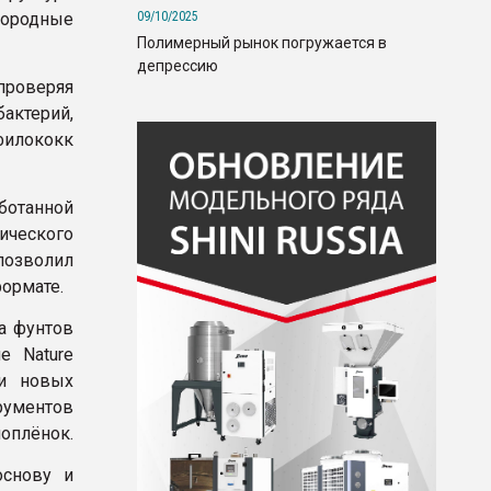
09/10/2025
ородные
Полимерный рынок погружается в
депрессию
проверяя
актерий,
филококк
ботанной
ического
позволил
формате.
а фунтов
е Nature
ии новых
рументов
иоплёнок.
основу и