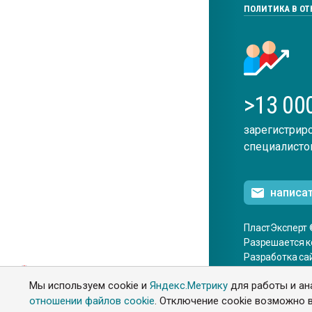
ПОЛИТИКА В О
>13 00
зарегистрир
специалисто
написа
ПластЭксперт 
Разрешается к
Разработка са
ENG
Мы используем cookie и
Яндекс.Метрику
для работы и ан
отношении файлов cookie
. Отключение cookie возможно в