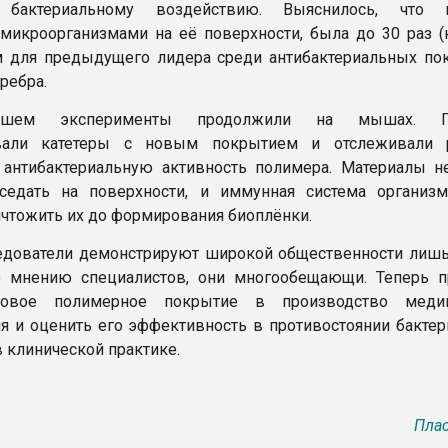
 бактериальному воздействию. Выяснилось, что п
микроорганизмами на её поверхности, была до 30 раз (н
 для предыдущего лидера среди антибактериальных по
ребра.
йшем эксперименты продолжили на мышах. Г
вали катетеры с новым покрытием и отслеживали р
антибактериальную активность полимера. Материалы н
седать на поверхности, и иммунная система органи
ичтожить их до формирования биоплёнки.
едователи демонстрируют широкой общественности лиш
о мнению специалистов, они многообещающи. Теперь п
новое полимерное покрытие в производство медиц
я и оценить его эффективность в противостоянии бакте
 клинической практике.
Плас