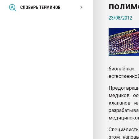
полим
Всё, что касается выду
СЛОВАРЬ ТЕРМИНОВ
бутылок
23/08/2012
ПЕРЕЙТИ НА 
биоплёнки.
естественно
Предотвраще
медиков, ос
клапанов и
разрабатыва
медицинског
Специалисты
этом направ