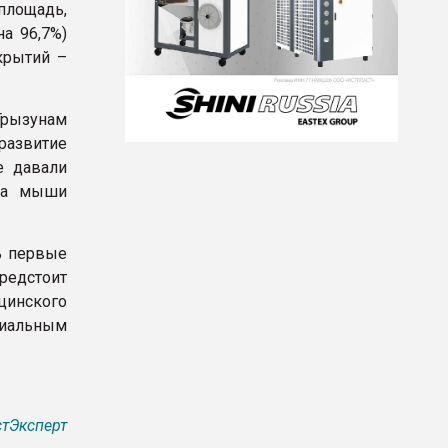
лощадь,
а 96,7%)
крытий –
рызунам
азвитие
е давали
зма мыши
ь первые
редстоит
инского
риальным
тЭксперт