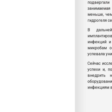
подвергали
занимаемая 
меньше, чем
гидрогеля се
В дальне
имплантиро
инфекций и 
микробам о
успевала ун
Сейчас иссл
успехи и, п
внедрить 
оборудовани
инфекциям в