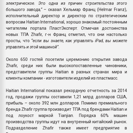
электрическое. Это одна из причин строительства этого
большого завода,”
– сказал Хельмар Франц (Helmar Franz),
исполнительный директор и директор по стратегическим
вопросам Haitian International, хорошо знакомый постоянным
читателям портала ПластЭксперт. Отмечая достоинства
новых ТПА Zhafir, г-н Франц отметил, что они настолько
просты, что
“если вы знаете, как управлять iPad, вы можете
управлять и этой машиной”.
Около 650 гостей посетили церемонию открытия завода
Zhafir, среди них были высокопоставленные чиновники,
представители группы Haitian в разных странах мира и
клиенты компании - изготовители изделий из пластмасс.
Haitian International показал рекордную отчетность за 2014
год, продажи группы составили 1,21 млрд долларов США,
прибыль – около 392 млн долларов. Помимо премиального
бренда Zhafir группа производит ТПА под брендами Haitian и
под лоукост маркой Tianjian. Порядка 60% машин
производства группы идут на внутренный китайский рынок.
Подразделение Zhafir также имеет предприятие в