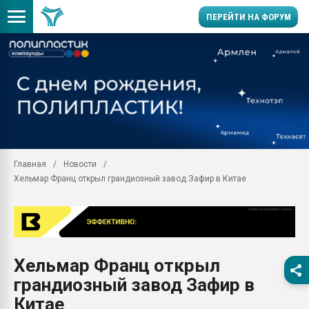
ПЕРЕЙТИ НА ФОРУМ
Продажа готового бизн
производство SPC лам
цикла
29.07.2026 ФРП помог 
заводу пластмасс" зах
ППЭ
Главная
Новости
Помощь в подборе мат
Хельмар Франц открыл грандиозный завод Зафир в Китае
Вакуум-формовочные 
ближайшее подмосковье
Подмосковье, Москва
28.07.2026 Автоматиза
первый план в перераб
Хельмар Франц открыл
пластмасс
грандиозный завод Зафир в
28.07.2026 "Техноникол
ситуацией на строител
Китае