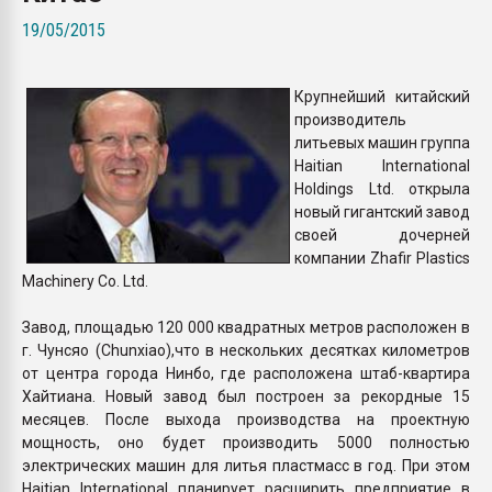
Всё, что касается выду
19/05/2015
бутылок
Крупнейший китайский
ПЕРЕЙТИ НА 
производитель
литьевых машин группа
Haitian International
Holdings Ltd. открыла
новый гигантский завод
своей дочерней
компании Zhafir Plastics
Machinery Co. Ltd.
Завод, площадью 120 000 квадратных метров расположен в
г. Чунсяо (Chunxiao),что в нескольких десятках километров
от центра города Нинбо, где расположена штаб-квартира
Хайтиана. Новый завод был построен за рекордные 15
месяцев. После выхода производства на проектную
мощность, оно будет производить 5000 полностью
электрических машин для литья пластмасс в год. При этом
Haitian International планирует расширить предприятие в