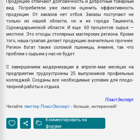
Продукцию отличают долговеч­ность и добротный товарный
вид. Потребители уже смогли оценить эффективность
продук­ции. От заказов нет отбоя. Заказы поступают не
только из нашей области, но и из города Ташкента,
Сурхандарьинской области. И еще. 60 процентов сырья —
местное. Это отходы столярных мастерских региона. Кроме
того, наша гузапая делает продукцию значительно прочнее.
Регион богат также соломой пшеницы, ячменя, так что
проблем с сырьем у нас не будет.
С завершением модерниза­ции в апреле-мае месяцах на
предприятии трудоустроены 25 выпускников профильных
колледжей. Созданы все необ­ходимые условия для плодо­
творной работы и отдыха.
ПластЭксперт
Читайте
твиттер Пласт
Эксперт
- больше, интересней!
Комментировать на
форуме