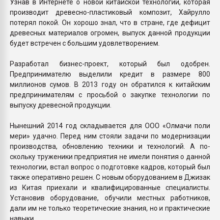
Узнав в Интернете о новой китайской технологии, которая
производит древесно-пластиковый композит, Хайрулло
потерял покой. Он хорошо знал, что в стране, где дефицит
древесных материалов огромен, выпуск данной продукции
будет встречен с большим удовлетворением.
Разработал бизнес-проект, который был одобрен.
Предпринимателю выделили кредит в размере 800
миллионов сумов. В 2013 году он обратился к китайским
предпринимателям с просьбой о закупке технологии по
выпуску древесной продукции.
Нынешний 2014 год склады­вается для ООО «Олмачи поли
мери» удачно. Перед ним стояли задачи по модерниза­ции
производства, обновлению техники и технологий. А по­
скольку труженики предприятия не имели понятия о данной
тех­нологии, встал вопрос о под­готовке кадров, который был
также оперативно решен. С но­вым оборудованием в Джизак
из Китая приехали и квалифи­цированные специалисты.
Уста­новив оборудование, обучили местных работников,
дали им не только теоретические зна­ния, но и практические
навыки.