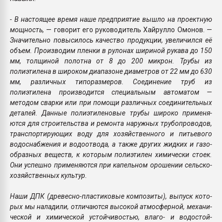
- В настоящее время наше предприятие вышло на проект­ную
мощность,
— говорит его руководитель Хайрулло Омонов. —
Значительно повысилось качество продукции, увеличил­ся её
объем. Производим пленки в рулонах шириной рукава до 150
мм, толщиной полотна от 8 до 200 микрон. Трубы из
полиэтилена в широ­ком диапазоне диаметров от 22 мм до 630
мм, различных типоразмеров. Соединение труб из
полиэтилена произво­дится специальным автоматом —
методом сварки или при помо­щи различных соединительных
деталей. Данные полиэтиленовые трубы широко применя­
ются для строительства и ре­монта наружных трубопрово­дов,
транспортирующих воду для хозяйственного и питьевого
водоснабжения и водоотвода, а также других жидких и газо­
образных веществ, к которым полиэтилен химически стоек.
Они успешно применяются при капельном орошении сельско­
хозяйственных культур.
Наши ДПК (древесно-пластиковые композиты), выпуск кото­
рых мы наладили, отличаются высокой атмосферной, механи­
ческой и химической устойчи­востью, влаго- и водостой­