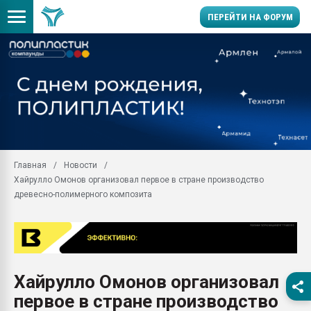
ПЕРЕЙТИ НА ФОРУМ
Продажа готового бизн
производство SPC лам
цикла
29.07.2026 ФРП помог 
заводу пластмасс" зах
ППЭ
Главная
Новости
Помощь в подборе мат
Хайрулло Омонов организовал первое в стране производство
Вакуум-формовочные 
древесно-полимерного композита
ближайшее подмосковье
Подмосковье, Москва
28.07.2026 Автоматиза
первый план в перераб
пластмасс
Хайрулло Омонов организовал
28.07.2026 "Техноникол
первое в стране производство
ситуацией на строител