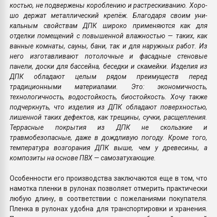
костью, не подвержены короб­лению и растрескиванию. Хоро­
шо держат металлический крепёж. Благодаря своим уни­
кальным свойствам ДПК широко применяются как для
отделки помещений с повышен­ной влажностью — таких, как
ванные комнаты, сауны, бани, так и для наружных работ. Из
него изготавливают потолочные и фасадные стеновые
панели, доски для бассейна, беседки и скамейки. Изделия из
ДПК обла­дают целым рядом преиму­ществ перед
традиционными материалами. Это: экономич­ность,
технологичность, водо­стойкость, биостойкость. Хочу также
подчеркнуть, что изделия из ДПК обладают поверхностью,
лишенной таких дефектов, как трещины, сучки, расщепления.
Террасные покры­тия из ДПК не скользкие и
травмобезопасные, даже в дождливую погоду. Кроме того,
температура возгорания ДПК выше, чем у древесины, а
композиты на основе ПВХ — самозатухающие.
Особенности его производ­ства заключаются еще в том, что
намотка пленки в рулонах позволяет отмерить практичес­ки
любую длину, в соответствии с пожеланиями покупателя.
Пленка в рулонах удобна для транспортировки и хранения.