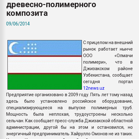
древесно-полимерного
Всё, что касается выду
бутылок
композита
09/06/2014
ПЕРЕЙТИ НА 
С прицелом на внешний
рынок работает нынче
ООО «Олмачи
полимери», что в
Джизакском районе
Узбекистана, сообщает
сегодня портал
12news.uz
.
Предприятие организовано в 2009 году. Пять лет тому назад
здесь было установлено российское оборудование,
специализирующееся на выпуске полимерных труб.
Мощность была неплохая, трудоустроены несколько
сельчан. Как сообщает пресс-служба Джизакской областной
администрации, другой бы на этом и остановился, но
энергичный предприниматель Хайрулло Омонов не из таких.