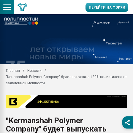
ПЕРЕЙТИ НА ФОРУМ
Продажа готового бизн
производство SPC лам
цикла
29.07.2026 ФРП помог 
заводу пластмасс" зах
ППЭ
Главная
Новости
Помощь в подборе мат
"Kermanshah Polymer Company" будет выпускать 120% полиэтилена от
Вакуум-формовочные 
заявленной мощности
ближайшее подмосковье
Подмосковье, Москва
28.07.2026 Автоматиза
первый план в перераб
пластмасс
"Kermanshah Polymer
28.07.2026 "Техноникол
Company" будет выпускать
ситуацией на строител