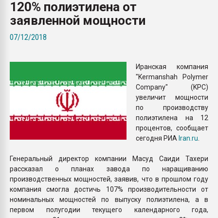
120% полиэтилена от
Всё, что касается выду
бутылок
заявленной мощности
07/12/2018
ПЕРЕЙТИ НА 
Иранская компания
"Kermanshah Polymer
Company" (KPC)
увеличит мощности
по производству
полиэтилена на 12
процентов, сообщает
сегодня РИА
Iran.ru
.
Генеральный директор компании Масуд Саиди Тахери
рассказал о планах завода по наращиванию
производственных мощностей, заявив, что в прошлом году
компания смогла достичь 107% производительности от
номинальных мощностей по выпуску полиэтилена, а в
первом полугодии текущего календарного года,