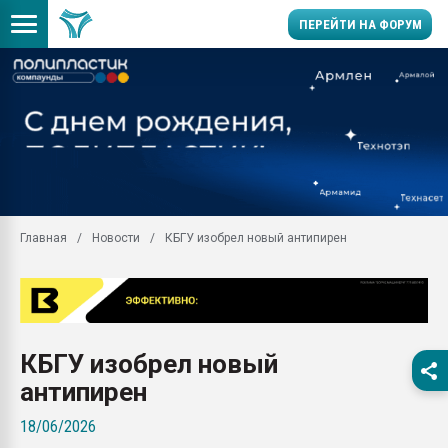
ПЕРЕЙТИ НА ФОРУМ
Помощь в подборе мат
Вакуум-формовочные 
ближайшее подмосковье
Подмосковье, Москва
28.07.2026 Автоматиза
первый план в перераб
Главная
Новости
КБГУ изобрел новый антипирен
пластмасс
28.07.2026 "Техноникол
ситуацией на строител
Всё, что касается выду
бутылок
КБГУ изобрел новый
Материал поверхности 
антипирен
вакуумного формовани
18/06/2026
Продам отходы Компо
поликарбоната и АБС-п