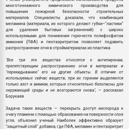
многотоннажного химического производства для
повышения пожарной безопасности строительных
материалов. Специалисты доказали, что комбинация
меламина (материала, из которого делают губки–"ластики"
для удаления бытовых загрязнений) с широко
используемыми для понижения горючести полифосфатом
аммония (ПФА) и пентаэритритом позволяет подавить
распространение огня в стройматериалах из пластика.
"Все три эти вещества относятся к антипиренам,
препятствующим распространению огня в материалах и
"перекидыванию" его на другие объекты. В отличие от
используемых сейчас веществ, при их горении выделяются
только азот и аммиак, которые относительно безопасны для
окружающей среды и не возгораются снова",
— рассказал
Борукаев.
Задача таких веществ — перекрыть доступ кислорода к
очагу пламени с помощью образования на поверхности слоя
угля, объяснил ученый. Наиболее эффективно образует
"защитный слой" добавка, где ПФА, меламин и пентаэритрит