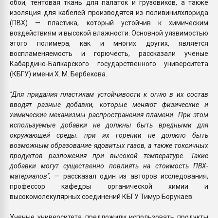
обои, тентовая ткань для палаток и грузовиков, а также
изоляция для кабелей производятся из поливинилхлорида
(ПВХ) — пластика, который устойчив к химическим
воздействиям и высокой влажности. Основной уязвимостью
этого полимера, как и многих других, является
воспламеняемость и горючесть, рассказали ученые
Кабардино-Балкарского государственного университета
(КБГУ) имени Х. М. Бербекова.
"Для придания пластикам устойчивости к огню в их состав
вводят разные добавки, которые меняют физические и
химические механизмы распространения пламени. При этом
используемые добавки не должны быть вредными для
окружающей среды: при их горении не должно быть
возможным образование ядовитых газов, а также токсичных
продуктов разложения при высокой температуре. Такие
добавки могут существенно повлиять на стоимость ПВХ-
материалов",
— рассказал один из авторов исследования,
профессор кафедры органической химии и
высокомолекулярных соединений КБГУ Тимур Борукаев.
Ученые университета предложили использовать продукты