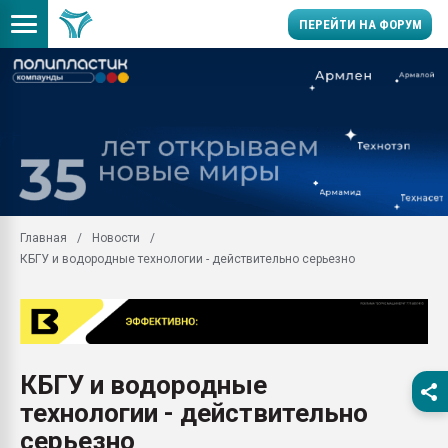
ПЕРЕЙТИ НА ФОРУМ
Продажа готового бизн
производство SPC лам
цикла
29.07.2026 ФРП помог 
заводу пластмасс" зах
ППЭ
Главная
Новости
Помощь в подборе мат
КБГУ и водородные технологии - действительно серьезно
Вакуум-формовочные 
ближайшее подмосковье
Подмосковье, Москва
28.07.2026 Автоматиза
первый план в перераб
КБГУ и водородные
пластмасс
технологии - действительно
28.07.2026 "Техноникол
ситуацией на строител
серьезно