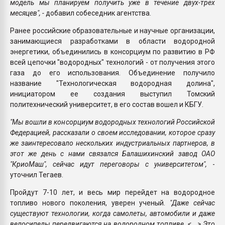
модель мы планируем получить уже в течение двух-трех
месяцев", -
добавил собеседник агентства.
Ранее российские образовательные и научные организации,
занимающиеся разработками в области водородной
энергетики, объединились в консорциум по развитию в РФ
всей цепочки "водородных" технологий - от получения этого
газа до его использования. Объединение получило
название "Технологическая водородная долина",
инициатором ее создания выступил Томский
политехнический университет, в его состав вошел и КБГУ.
"Мы вошли в консорциум водородных технологий Российской
Федерацией, рассказали о своем исследовании, которое сразу
же заинтересовало нескольких индустриальных партнеров, в
этот же день с нами связался Балашихинский завод ОАО
"КриоМаш", сейчас идут переговоры с университетом",
-
уточнил Тегаев.
Пройдут 7-10 лет, и весь мир перейдет на водородное
топливо нового поколения, уверен ученый.
"Даже сейчас
существуют технологии, когда самолеты, автомобили и даже
велосипеды передвигаются на водородном топливе. <...> Это