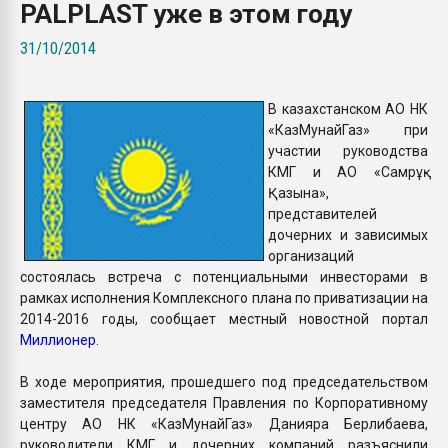
PALPLAST уже в этом году
26.07.2022 "Сибирский т
намного дороже
31/10/2014
ПЕРЕЙТИ НА 
В казахстанском АО НК
«КазМунайГаз» при
участии руководства
КМГ и АО «Самрұқ-
Қазына»,
представителей
дочерних и зависимых
организаций
состоялась встреча с потенциальными инвесторами в
рамках исполнения Комплексного плана по приватизации на
2014-2016 годы, сообщает местный новостной портал
Миллионер
.
В ходе мероприятия, прошедшего под председательством
заместителя председателя Правления по Корпоративному
центру АО НК «КазМунайГаз» Данияра Берлибаева,
руководители КМГ и дочерних компаний разъяснили