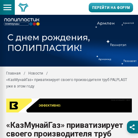
ПЕРЕЙТИ НА ФОРУМ
Вакуум-формовочные 
ближайшее подмосковье
Подмосковье, Москва
28.07.2026 Автоматиза
первый план в перераб
пластмасс
Главная
Новости
28.07.2026 "Техноникол
«КазМунайГаз» приватизирует своего производителя труб PALPLAST
ситуацией на строител
уже в этом году
Всё, что касается выду
бутылок
Материал поверхности 
вакуумного формовани
Продам отходы Компо
«КазМунайГаз» приватизирует
поликарбоната и АБС-п
своего производителя труб
Armaloy PC/ABS-1IM че