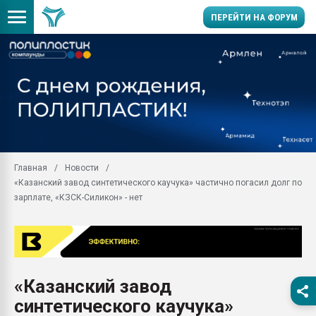
ПЕРЕЙТИ НА ФОРУМ
Продажа готового бизн
производство SPC лам
цикла
29.07.2026 ФРП помог 
заводу пластмасс" зах
ППЭ
Главная
Новости
Помощь в подборе мат
«Казанский завод синтетического каучука» частично погасил долг по
Вакуум-формовочные 
зарплате, «КЗСК-Силикон» - нет
ближайшее подмосковье
Подмосковье, Москва
28.07.2026 Автоматиза
первый план в перераб
пластмасс
«Казанский завод
28.07.2026 "Техноникол
синтетического каучука»
ситуацией на строител