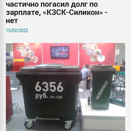
частично погасил долг по
Всё, что касается выду
бутылок
зарплате, «КЗСК-Силикон» -
нет
ПЕРЕЙТИ НА 
15/02/2022