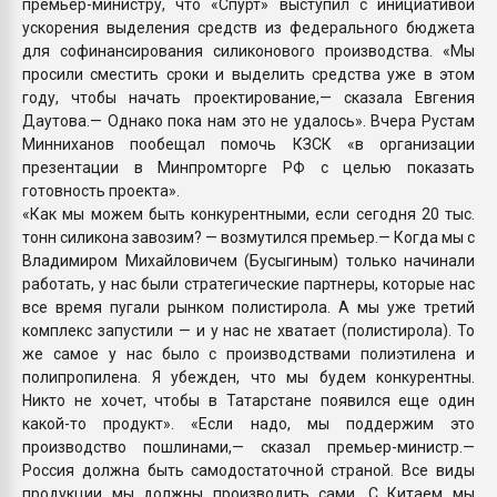
премьер-министру, что «Спурт» выступил с инициативой
ускорения выделения средств из федерального бюджета
для софинансирования силиконового производства. «Мы
просили сместить сроки и выделить средства уже в этом
году, чтобы начать проектирование,— сказала Евгения
Даутова.— Однако пока нам это не удалось». Вчера Рустам
Минниханов пообещал помочь КЗСК «в организации
презентации в Минпромторге РФ с целью показать
готовность проекта».
«Как мы можем быть конкурентными, если сегодня 20 тыс.
тонн силикона завозим? — возмутился премьер.— Когда мы с
Владимиром Михайловичем (Бусыгиным) только начинали
работать, у нас были стратегические партнеры, которые нас
все время пугали рынком полистирола. А мы уже третий
комплекс запустили — и у нас не хватает (полистирола). То
же самое у нас было с производствами полиэтилена и
полипропилена. Я убежден, что мы будем конкурентны.
Никто не хочет, чтобы в Татарстане появился еще один
какой-то продукт». «Если надо, мы поддержим это
производство пошлинами,— сказал премьер-министр.—
Россия должна быть самодостаточной страной. Все виды
продукции мы должны производить сами. С Китаем мы