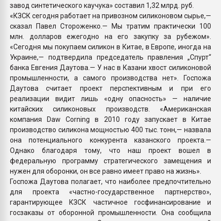
завод синтетического каучука» составил 1,32 млрд. руб.
«КЗСК сегодня работает на привозном силиконовом сырье,—
сказал Павел Стороженко.— Мы тратим практически 100
млн. долларов ежегодно на его закупку за рубежом».
«Сегодня мы покупаем силикон в Китае, в Европе, иногда на
Украине,— подтвердила председатель правления „Спурт“
банка Евгения Даутова.— У нас в Казани хвост силиконовой
промышленности, а самого производства нет». Госпожа
Даутова считает проект перспективным и при его
реализации видит лишь «одну опасность» — наличие
китайских силиконовых производств. «Американская
компания Daw Corning в 2010 году запускает в Китае
производство силикона мощностью 400 тыс. тонн,— назвала
она потенциального конкурента казанского проекта.—
Однако благодаря тому, что наш проект вошел в
федеральную программу стратегического замещения и
нужен для оборонки, он все равно имеет право на жизнь».
Госпожа Даутова полагает, что наиболее предпочтительно
для проекта «частно-государственное партнерство»,
гарантирующее КЗСК частичное госфинансирование и
госзаказы от оборонной промышленности. Она сообщила