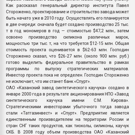
Как рассказал генеральный директор института Павел
Стороженко, проектирование и строительство завода может
быть начато уже в 2010 году. Осуществлять его планируется
в две очереди: сначала будет создано производство 25 тыс.
т в год мономеров в год — стоимостью $47,2 млн., затем
освоено производство силикона различных марок,
мощностью три тыс. т, на что требуется $12-15 млн. Общая
стоимость проекта оценивается в $62-63 млн. Господин
Стороженко сказал, что $26-27 млн. (около 900 млн. руб.)
готово выделить федеральное правительство в рамках
программы по выпуску стратегических материалов.
Инвестор проекта пока не определен. Господин Стороженко
не исключает, что им станет банк «Спурт».
ОАО «Казанский завод синтетического каучука» создано в
январе 2000 года в результате акционирования НПО «Завод
синтетического каучука имени С.М. Кирова».
Стратегическими инвесторами убыточного тогда завода
стали «Татгазинвест» и «Спурт». Предприятие является
единственным производителем на территории России и
стран СНГ таких продуктов, как тиоколы, силиконы, каучук
СКБ. В 2008 году объем производства ОАО «Казанский