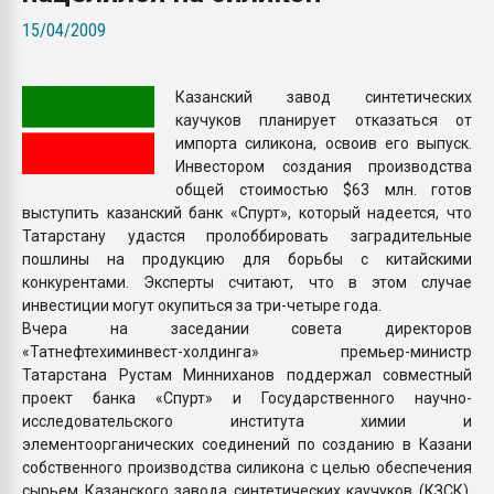
покупка, обмен
15/04/2009
ПЕРЕЙТИ НА 
Казанский завод синтетических
каучуков планирует отказаться от
импорта силикона, освоив его выпуск.
Инвестором создания производства
общей стоимостью $63 млн. готов
выступить казанский банк «Спурт», который надеется, что
Татарстану удастся пролоббировать заградительные
пошлины на продукцию для борьбы с китайскими
конкурентами. Эксперты считают, что в этом случае
инвестиции могут окупиться за три-четыре года.
Вчера на заседании совета директоров
«Татнефтехиминвест-холдинга» премьер-министр
Татарстана Рустам Минниханов поддержал совместный
проект банка «Спурт» и Государственного научно-
исследовательского института химии и
элементоорганических соединений по созданию в Казани
собственного производства силикона с целью обеспечения
сырьем Казанского завода синтетических каучуков (КЗСК).