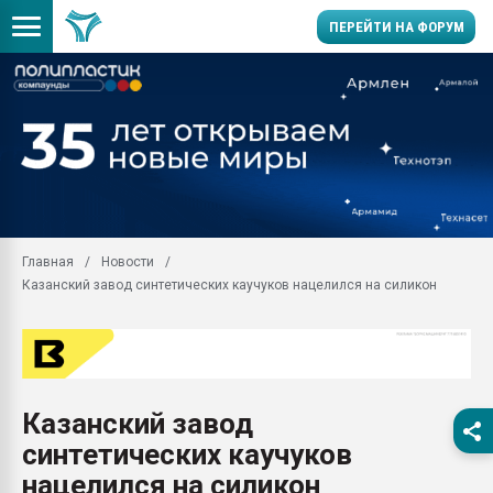
ПЕРЕЙТИ НА ФОРУМ
28.07.2026 Автоматиза
первый план в перераб
пластмасс
28.07.2026 "Техноникол
ситуацией на строител
Всё, что касается выду
Главная
Новости
бутылок
Казанский завод синтетических каучуков нацелился на силикон
Материал поверхности 
вакуумного формовани
Продам отходы Компо
поликарбоната и АБС-п
Armaloy PC/ABS-1IM че
Казанский завод
26.07.2022 "Сибирский т
синтетических каучуков
намного дороже
нацелился на силикон
Профильная литератур