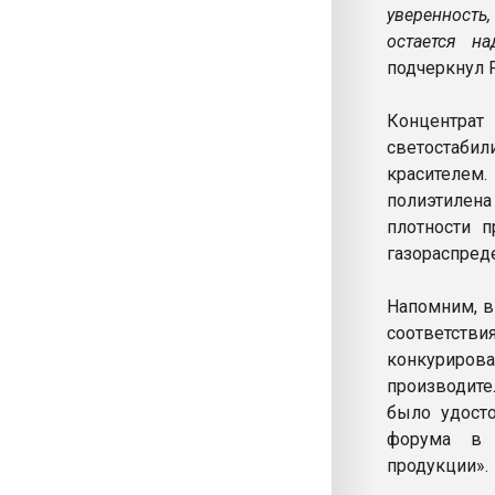
уверенность,
остается н
подчеркнул 
Концентра
светостаби
красителем
полиэтилена
плотности п
газораспред
Напомним, в
соответств
конкуриро
производите
было удосто
форума в 
продукции».