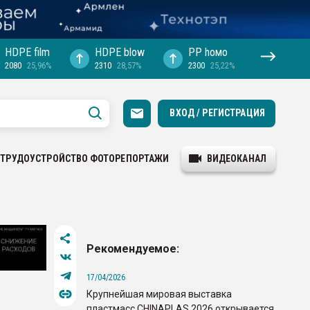
HDPE film
HDPE blow
PP hомо
2080
25,96%
2310
28,57%
2300
25,22%
ВХОД / РЕГИСТРАЦИЯ
ТРУДОУСТРОЙСТВО
ФОТОРЕПОРТАЖИ
ВИДЕОКАНАЛ
Рекомендуемое:
17/04/2026
Крупнейшая мировая выставка
пластмасс CHINAPLAS 2026 открывается