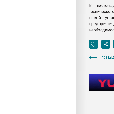
В настоящ
техническог
новой уста
предприят
необходимос
предыд