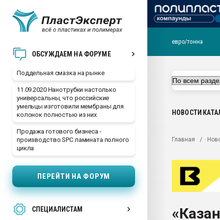
евро/тонна
Помощь в подборе мат
ОБСУЖДАЕМ НА ФОРУМЕ
Вакуум-формовочные 
Поддельная смазка на рынке
ближайшее подмосковье
Подмосковье, Москва
11.09.2020 Нанотрубки настолько
универсальны, что российские
28.07.2026 Автоматиза
умельцы изготовили мембраны для
первый план в перераб
НОВОСТИ
КАТА
колонок полностью из них
пластмасс
Продажа готового бизнеса -
28.07.2026 "Техноникол
Главная
Нов
производство SPC ламината полного
ситуацией на строител
цикла
Всё, что касается выду
бутылок
ПЕРЕЙТИ НА ФОРУМ
Материал поверхности 
вакуумного формовани
«Казан
СПЕЦИАЛИСТАМ
Продам отходы Компо
поликарбоната и АБС-п