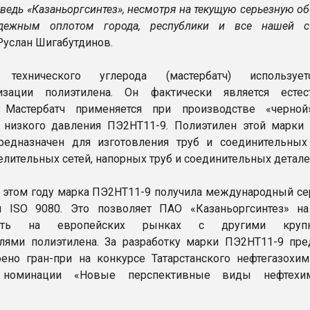
 ведь «Казаньоргсинтез», несмотря на текущую серьезную об
адежным оплотом города, республики и все нашей с
Руслан Шигабутдинов.
т технического углерода (мастербатч) используе
лизации полиэтилена. Он фактически является есте
. Мастербатч применяется при производстве «черно
 низкого давления ПЭ2НТ11-9. Полиэтилен этой марки
редназначен для изготовления труб и соединительных
елительных сетей, напорных труб и соединительных детале
 этом году марка ПЭ2НТ11-9 получила международный се
ия ISO 9080. Это позволяет ПАО «Казаньоргсинтез» н
вать на европейских рынках с другими круп
лями полиэтилена. За разработку марки ПЭ2НТ11-9 пре
ено гран-при на конкурсе Татарстанского нефтегазохим
номинации «Новые перспективные виды нефтехим