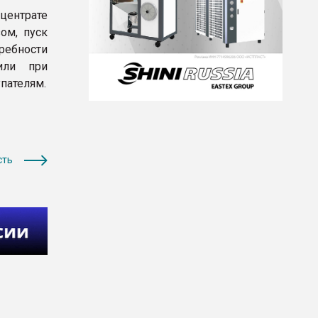
ентрате
ом, пуск
ебности
или при
пателям.
сть