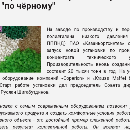
"по чёрному"
рный цвет
ФОРУМ
На заводе по производству и пер
полиэтилена низкого давления
ПППНД) ПАО «Казаньоргсинтез» с
запуск новой установки по прои
концентрата технического уг
Производительность вновь созданн
составит 20 тысяч тонн в год. На у
 оборудование компаний «Coperion» и «Krauss Maffei be
 Старт работе установки дал председатель Совета ди
 Руслан Шигабутдинов.
ановка с самым современным оборудованием позволит 
пускаемого продукта и создать комфортные условия работ
езного объекта - это достойный пример слаженной работы
деть результат коллективной работы. Он вселяет н