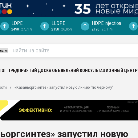
LDPE
LLDPE
HDPE injection
2490
27,71%
2150
26,05%
2190
25,11%
ериала
машины:
, с.-в.
ция выходит на
отке
ЛОГ ПРЕДПРИЯТИЙ
ДОСКА ОБЪЯВЛЕНИЙ
КОНСУЛЬТАЦИОННЫЙ ЦЕНТР
ь" довольна
ости
«Казаньоргсинтез» запустил новую линию "по чёрному"
ьном рынке
ва ПЭТ
пуансона для
я
ьоргсинтез» запустил новую
зиция
ластика