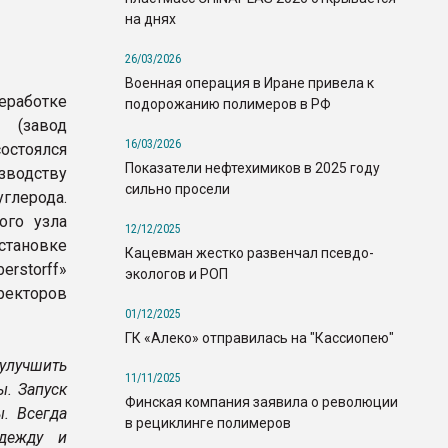
на днях
26/03/2026
Военная операция в Иране привела к
еработке
подорожанию полимеров в РФ
 (завод
16/03/2026
остоялся
Показатели нефтехимиков в 2025 году
зводству
сильно просели
лерода.
ого узла
12/12/2025
становке
Кацевман жестко развенчал псевдо-
rstorff»
экологов и РОП
ректоров
01/12/2025
ГК «Алеко» отправилась на "Кассиопею"
улучшить
11/11/2025
ы. Запуск
Финская компания заявила о революции
. Всегда
в рециклинге полимеров
адежду и