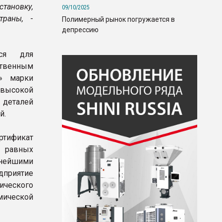
становку,
09/10/2025
траны,
-
Полимерный рынок погружается в
депрессию
тся для
ственным
й» марки
 высокой
 деталей
й.
ртификат
а равных
нейшими
дприятие
ического
ической