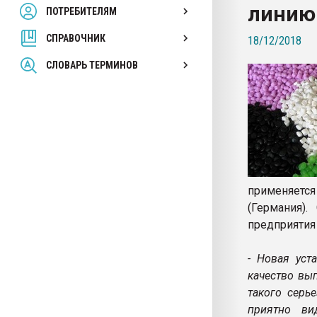
линию 
ПОТРЕБИТЕЛЯМ
Armaloy PC/ABS-1IM че
СПРАВОЧНИК
18/12/2018
ПЕРЕЙТИ НА 
СЛОВАРЬ ТЕРМИНОВ
применяется
(Германия).
предприятия
- Новая уст
качество вы
такого серь
приятно ви