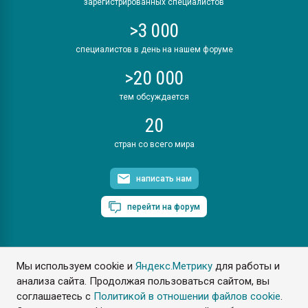
зарегистрированных специалистов
>3 000
специалистов в день на нашем форуме
>20 000
тем обсуждается
20
стран со всего мира
написать нам
перейти на форум
Мы используем cookie и
Яндекс.Метрику
для работы и
ПластЭксперт © 2006. Все права защищены
анализа сайта. Продолжая пользоваться сайтом, вы
Разрешается копирование материалов сайта с обязательной
ссылкой на www.e-plastic.ru
соглашаетесь с
Политикой в отношении файлов cookie
.