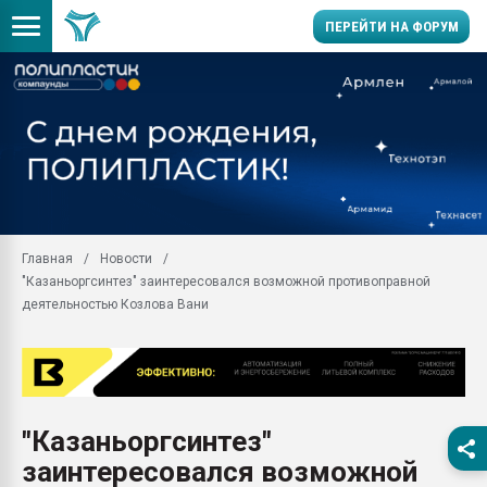
ПЕРЕЙТИ НА ФОРУМ
28.07.2026 Автоматиза
первый план в перераб
пластмасс
28.07.2026 "Техноникол
ситуацией на строител
Всё, что касается выду
Главная
Новости
бутылок
"Казаньоргсинтез" заинтересовался возможной противоправной
Материал поверхности 
деятельностью Козлова Вани
вакуумного формовани
Продам отходы Компо
поликарбоната и АБС-п
Armaloy PC/ABS-1IM че
26.07.2022 "Сибирский т
"Казаньоргсинтез"
намного дороже
заинтересовался возможной
Профильная литератур