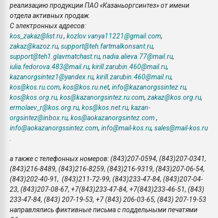
реализацию продукции ПАО «Казаньоргсинтез» от имени
отдела активных продаж.
С электронных адресов:
kos_zakaz@list.ru
,
kozlov.vanya11221@gmail.com
,
zakaz@kazoz.ru
,
support@teh.fartmalkonsant.ru
,
support@teh1.glavmatchast.ru
,
nadia.alieva.77@mail.ru
,
iulia.fedorova.483@mail.ru
,
kirill.zarubin.460@mail.ru
,
kazanorgsintez1@yandex.ru
,
kirill.zarubin.460@mail.ru
,
kos@kos.ru.com
,
kos@kos.ru.net
,
info@kazanorgssintez.ru
,
kos@kos.org.ru
,
kos@kazanorgsintez.ru.com
,
zakaz@kos.org.ru
,
ermolaev_r@kos.org.ru
,
kos@kos.net.ru
,
kazan-
orgsintez@inbox.ru
,
kos@aokazanorgsintez.com
,
info@aokazanorgssintez.com
,
info@mail-kos.ru
,
sales@mail-kos.ru
.
а также с телефонных номеров: (843)207-0594, (843)207-0341,
(843)216-8489, (843)216-8259, (843)216-9319, (843)207-06-54,
(843)202-40-91, (843)211-72-99, (843)233-47-84, (843)207-04-
23, (843)207-08-67, +7(843)233-47-84, +7(843)233-46-51, (843)
233-47-84, (843) 207-19-53, +7 (843) 206-03-65, (843) 207-19-53
направлялись фиктивные письма с поддельными печатями