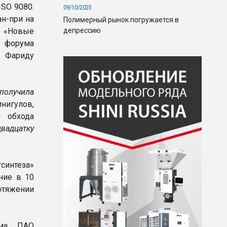
ISO 9080.
09/10/2025
ан-при на
Полимерный рынок погружается в
депрессию
и «Новые
и форума
 Фариду
получила
нигулов,
я обхода
вадцатку
синтеза»
ние в 10
отяжении
ума ПАО