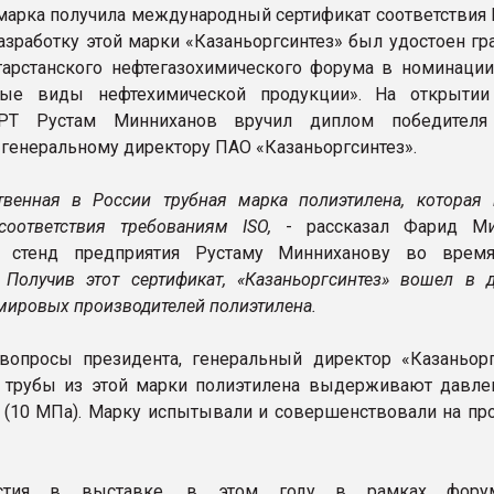
 марка получила международный сертификат соответствия 
азработку этой марки «Казаньоргсинтез» был удостоен гр
тарстанского нефтегазохимического форума в номинаци
ные виды нефтехимической продукции». На открыти
 РТ Рустам Минниханов вручил диплом победителя
 генеральному директору ПАО «Казаньоргсинтез».
твенная в России трубная марка полиэтилена, которая 
 соответствия требованиям ISO,
- рассказал Фарид Ми
я стенд предприятия Рустаму Минниханову во врем
-
Получив этот сертификат, «Казаньоргсинтез» вошел в д
мировых производителей полиэтилена.
вопросы президента, генеральный директор «Казаньорг
о трубы из этой марки полиэтилена выдерживают давле
 (10 МПа). Марку испытывали и совершенствовали на пр
стия в выставке, в этом году в рамках фор