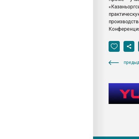
«Казаньоргс
практическ
производст
Конференция
предыд