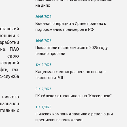
на днях
26/03/2026
Военная операция в Иране привела к
анский
подорожанию полимеров в РФ
ченный к
16/03/2026
зработки
Показатели нефтехимиков в 2025 году
ана. ПАО
сильно просели
ло свою
родной
12/12/2025
ть, газ.
Кацевман жестко развенчал псевдо-
с-служба
экологов и РОП
01/12/2025
ГК «Алеко» отправилась на "Кассиопею"
 низкого
назначен
11/11/2025
ительных
Финская компания заявила о революции
в рециклинге полимеров