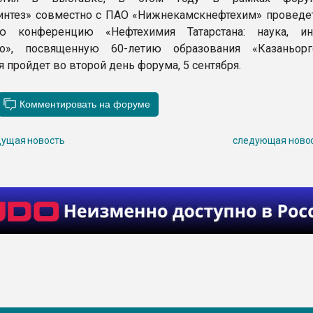
интез» совместно с ПАО «Нижнекамскнефтехим» проведет
ую конференцию «Нефтехимия Татарстана: наука, ин
во», посвященную 60-летию образования «Казаньоргс
 пройдет во второй день форума, 5 сентября.
ущая новость
следующая ново