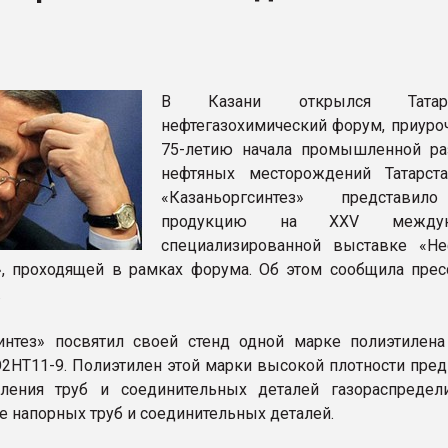
рный цвет
ФОРУМ
В Казани открылся Татарст
нефтегазохимический форум, приуро
75-летию начала промышленной ра
нефтяных месторождений Татарст
«Казаньоргсинтез» представи
продукцию на XXV междуна
специализированной выставке «Неф
, проходящей в рамках форума. Об этом сообщила прес
.
интез» посвятил своей стенд одной марке полиэтилена
2НТ11-9. Полиэтилен этой марки высокой плотности пред
вления труб и соединительных деталей газораспредел
же напорных труб и соединительных деталей.