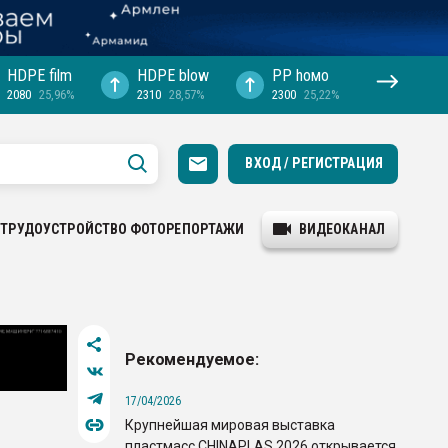
HDPE film
HDPE blow
PP hомо
2080
25,96%
2310
28,57%
2300
25,22%
ВХОД / РЕГИСТРАЦИЯ
ТРУДОУСТРОЙСТВО
ФОТОРЕПОРТАЖИ
ВИДЕОКАНАЛ
Рекомендуемое:
17/04/2026
Крупнейшая мировая выставка
пластмасс CHINAPLAS 2026 открывается