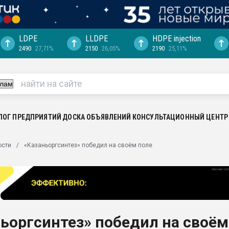
LDPE
LLDPE
HDPE injection
2490
27,71%
2150
26,05%
2190
25,11%
ериала
машины:
, с.-в.
ция выходит на
отке
ЛОГ ПРЕДПРИЯТИЙ
ДОСКА ОБЪЯВЛЕНИЙ
КОНСУЛЬТАЦИОННЫЙ ЦЕНТР
ь" довольна
ости
«Казаньоргсинтез» победил на своём поле
ьном рынке
ва ПЭТ
пуансона для
я
ьоргсинтез» победил на своём
зиция
ластика