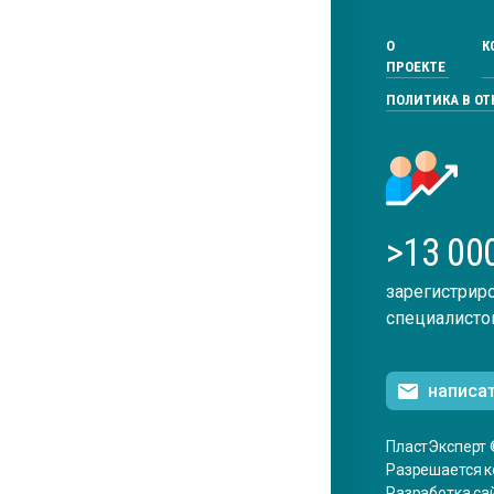
О
К
ПРОЕКТЕ
ПОЛИТИКА В О
>13 00
зарегистрир
специалисто
написа
ПластЭксперт 
Разрешается к
Разработка са