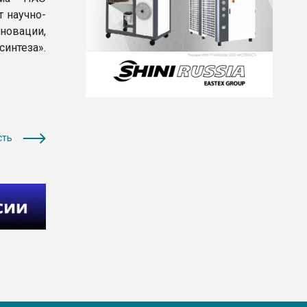
 научно-
новации,
интеза».
сть