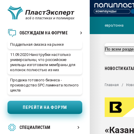
евро/тонна
Помощь в подборе мат
ОБСУЖДАЕМ НА ФОРУМЕ
Вакуум-формовочные 
Поддельная смазка на рынке
ближайшее подмосковье
Подмосковье, Москва
11.09.2020 Нанотрубки настолько
универсальны, что российские
28.07.2026 Автоматиза
умельцы изготовили мембраны для
первый план в перераб
НОВОСТИ
КАТА
колонок полностью из них
пластмасс
Продажа готового бизнеса -
28.07.2026 "Техноникол
Главная
Нов
производство SPC ламината полного
ситуацией на строител
цикла
Всё, что касается выду
бутылок
ПЕРЕЙТИ НА ФОРУМ
Материал поверхности 
вакуумного формовани
«Казан
СПЕЦИАЛИСТАМ
Продам отходы Компо
поликарбоната и АБС-п