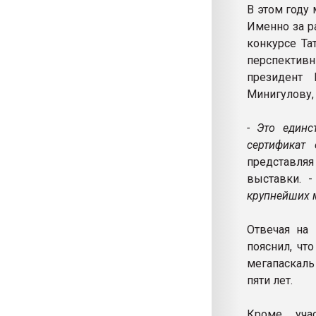
В этом году
Именно за р
конкурсе Та
перспектив
президент
Минигулову,
- Это единс
сертификат
представля
выставки. 
крупнейших 
Отвечая на 
пояснил, чт
мегапаскаль
пяти лет.
Кроме уча