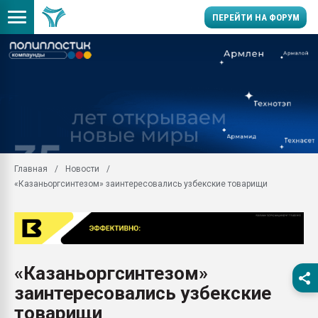
ПЕРЕЙТИ НА ФОРУМ
Продажа готового бизн
производство SPC лам
цикла
29.07.2026 ФРП помог 
заводу пластмасс" зах
ППЭ
Главная
Новости
Помощь в подборе мат
«Казаньоргсинтезом» заинтересовались узбекские товарищи
Вакуум-формовочные 
ближайшее подмосковье
Подмосковье, Москва
28.07.2026 Автоматиза
первый план в перераб
«Казаньоргсинтезом»
пластмасс
заинтересовались узбекские
28.07.2026 "Техноникол
ситуацией на строител
товарищи