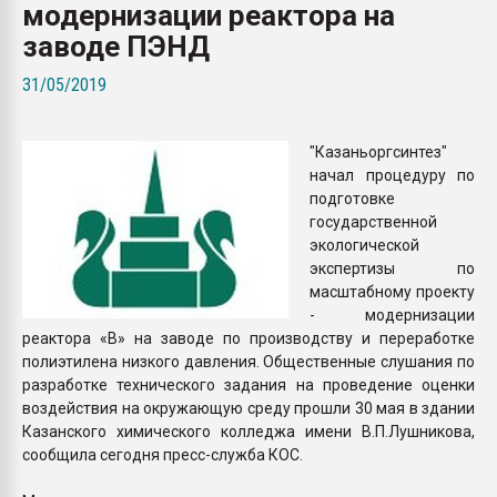
модернизации реактора на
Всё, что касается выду
бутылок
заводе ПЭНД
31/05/2019
ПЕРЕЙТИ НА 
"Казаньоргсинтез"
начал процедуру по
подготовке
государственной
экологической
экспертизы по
масштабному проекту
- модернизации
реактора «В» на заводе по производству и переработке
полиэтилена низкого давления. Общественные слушания по
разработке технического задания на проведение оценки
воздействия на окружающую среду прошли 30 мая в здании
Казанского химического колледжа имени В.П.Лушникова,
сообщила сегодня пресс-служба КОС.