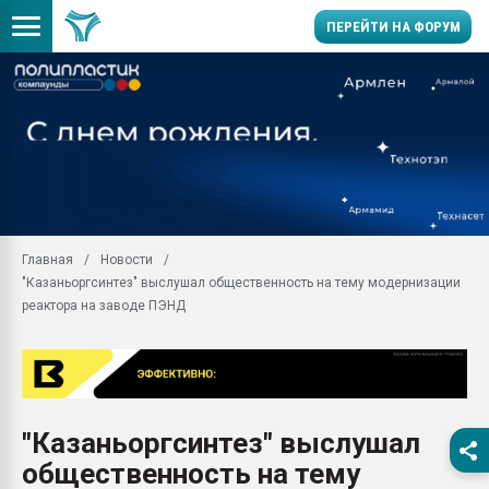
ПЕРЕЙТИ НА ФОРУМ
Продажа готового бизн
производство SPC лам
цикла
29.07.2026 ФРП помог 
заводу пластмасс" зах
ППЭ
Главная
Новости
Помощь в подборе мат
"Казаньоргсинтез" выслушал общественность на тему модернизации
Вакуум-формовочные 
реактора на заводе ПЭНД
ближайшее подмосковье
Подмосковье, Москва
28.07.2026 Автоматиза
первый план в перераб
пластмасс
"Казаньоргсинтез" выслушал
28.07.2026 "Техноникол
общественность на тему
ситуацией на строител