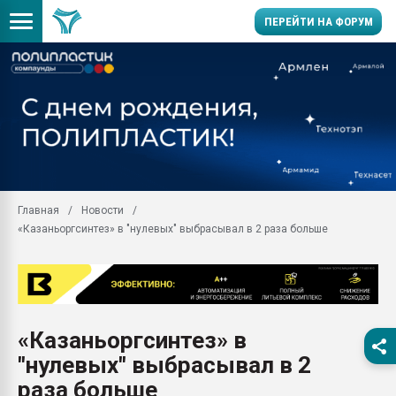
ПЕРЕЙТИ НА ФОРУМ
Помощь в подборе мат
Вакуум-формовочные 
ближайшее подмосковье
Подмосковье, Москва
28.07.2026 Автоматиза
первый план в перераб
Главная
Новости
пластмасс
«Казаньоргсинтез» в "нулевых" выбрасывал в 2 раза больше
28.07.2026 "Техноникол
ситуацией на строител
Всё, что касается выду
бутылок
«Казаньоргсинтез» в
Материал поверхности 
вакуумного формовани
"нулевых" выбрасывал в 2
Продам отходы Компо
раза больше
поликарбоната и АБС-п