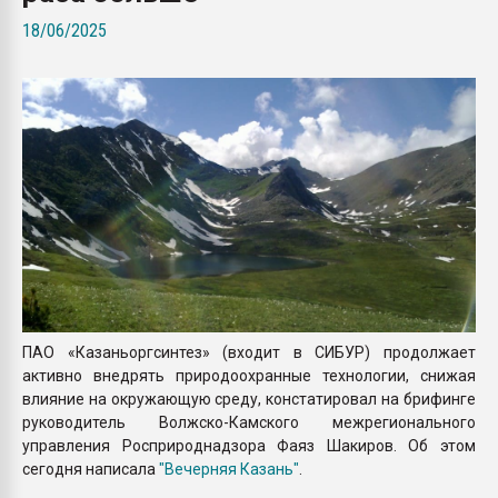
Armaloy PC/ABS-1IM че
18/06/2025
ПЕРЕЙТИ НА 
ПАО «Казаньоргсинтез» (входит в СИБУР) продолжает
активно внедрять природоохранные технологии, снижая
влияние на окружающую среду, констатировал на брифинге
руководитель Волжско-Камского межрегионального
управления Росприроднадзора Фаяз Шакиров. Об этом
сегодня написала
"Вечерняя Казань"
.