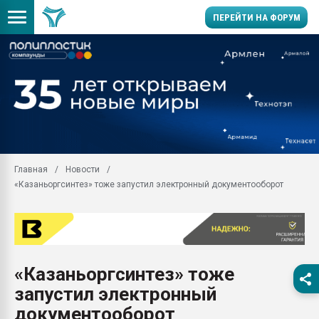
ПЕРЕЙТИ НА ФОРУМ
Продажа готового бизн
производство SPC лам
цикла
29.07.2026 ФРП помог 
заводу пластмасс" зах
ППЭ
Главная
Новости
Помощь в подборе мат
«Казаньоргсинтез» тоже запустил электронный документооборот
Вакуум-формовочные 
ближайшее подмосковье
Подмосковье, Москва
28.07.2026 Автоматиза
первый план в перераб
«Казаньоргсинтез» тоже
пластмасс
запустил электронный
28.07.2026 "Техноникол
ситуацией на строител
документооборот