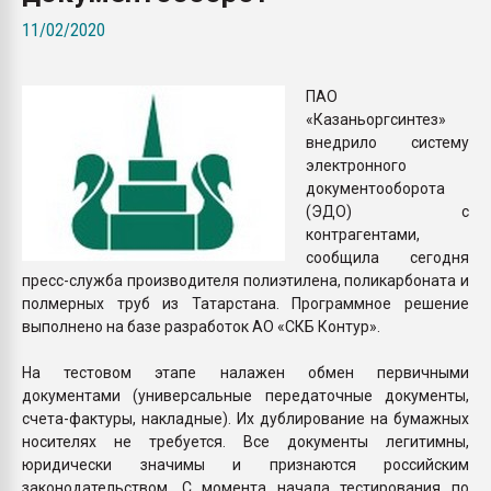
Всё, что касается выду
11/02/2020
бутылок
ПАО
ПЕРЕЙТИ НА 
«Казаньоргсинтез»
внедрило систему
электронного
документооборота
(ЭДО) с
контрагентами,
сообщила сегодня
пресс-служба производителя полиэтилена, поликарбоната и
полмерных труб из Татарстана. Программное решение
выполнено на базе разработок АО «СКБ Контур».
На тестовом этапе налажен обмен первичными
документами (универсальные передаточные документы,
счета-фактуры, накладные). Их дублирование на бумажных
носителях не требуется. Все документы легитимны,
юридически значимы и признаются российским
законодательством. С момента начала тестирования по