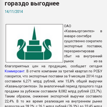
гораздо выгоднее
Всё, что касается выду
бутылок
14/11/2014
ПЕРЕЙТИ НА 
ОАО
«Казаньоргсинтез» в
январе-сентябре
существенно сократило
экспортные поставки,
переориентировав
сбыт на внутренний
рынок из-за
благоприятных цен на продукцию, сообщает сегодня
Коммерсант
. В отчете компании за третий квартал по РСБУ
говорится, что экспортные поставки за 9 месяцев 2014 года
составили 6,271 млрд рублей, или 15,8% общей выручки
«Казаньоргсинтеза». За аналогичный период прошлого года
продажи за рубежом составили 8,082 млрд рублей (23,7%).
Таким образом, снижение экспортной выручки составило
22,4%. В то же время реализация на внутреннем рынке
возросла на 28,2%: с 26,1 млрд рублей (76,3%) до 33,45 млрд