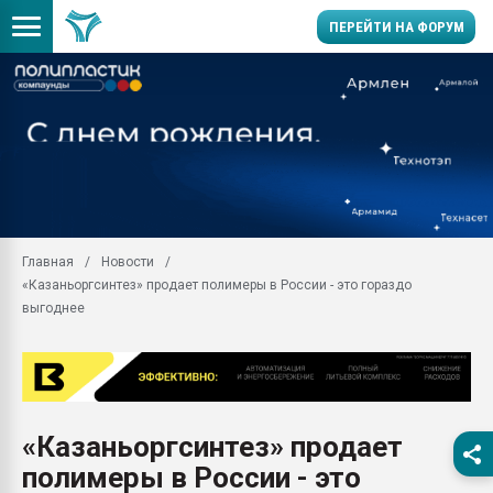
ПЕРЕЙТИ НА ФОРУМ
Продажа готового бизн
производство SPC лам
цикла
29.07.2026 ФРП помог 
заводу пластмасс" зах
ППЭ
Главная
Новости
Помощь в подборе мат
«Казаньоргсинтез» продает полимеры в России - это гораздо
Вакуум-формовочные 
выгоднее
ближайшее подмосковье
Подмосковье, Москва
28.07.2026 Автоматиза
первый план в перераб
пластмасс
«Казаньоргсинтез» продает
28.07.2026 "Техноникол
полимеры в России - это
ситуацией на строител