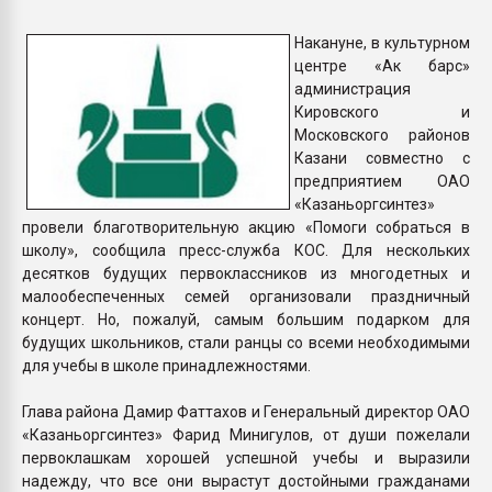
Всё, что касается выду
бутылок
Накануне, в культурном
центре «Ак барс»
администрация
ПЕРЕЙТИ НА 
Кировского и
Московского районов
Казани совместно с
предприятием ОАО
«Казаньоргсинтез»
провели благотворительную акцию «Помоги собраться в
школу», сообщила пресс-служба КОС. Для нескольких
десятков будущих первоклассников из многодетных и
малообеспеченных семей организовали праздничный
концерт. Но, пожалуй, самым большим подарком для
будущих школьников, стали ранцы со всеми необходимыми
для учебы в школе принадлежностями.
Глава района Дамир Фаттахов и Генеральный директор ОАО
«Казаньоргсинтез» Фарид Минигулов, от души пожелали
первоклашкам хорошей успешной учебы и выразили
надежду, что все они вырастут достойными гражданами