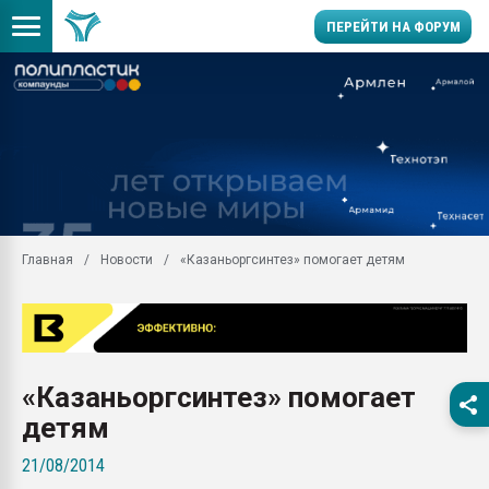
ПЕРЕЙТИ НА ФОРУМ
Продажа готового бизн
производство SPC лам
цикла
29.07.2026 ФРП помог 
заводу пластмасс" зах
ППЭ
Главная
Новости
«Казаньоргсинтез» помогает детям
Помощь в подборе мат
Вакуум-формовочные 
ближайшее подмосковье
Подмосковье, Москва
28.07.2026 Автоматиза
«Казаньоргсинтез» помогает
первый план в перераб
пластмасс
детям
28.07.2026 "Техноникол
21/08/2014
ситуацией на строител