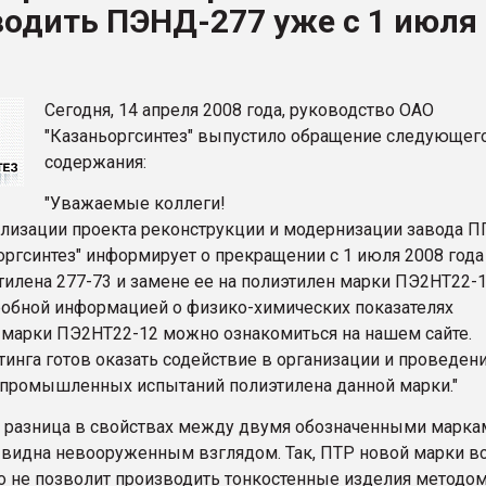
одить ПЭНД-277 уже с 1 июля
рный цвет
ФОРУМ
Сегодня, 14 апреля 2008 года, руководство ОАО
"Казаньоргсинтез" выпустило обращение следующег
содержания:
"Уважаемые коллеги!
ализации проекта реконструкции и модернизации завода
оргсинтез" информирует о прекращении с 1 июля 2008 год
тилена 277-73 и замене ее на полиэтилен марки ПЭ2НТ22-1
робной информацией о физико-химических показателях
 марки ПЭ2НТ22-12 можно ознакомиться на нашем сайте.
тинга готов оказать содействие в организации и проведен
промышленных испытаний полиэтилена данной марки."
о разница в свойствах между двумя обозначенными марка
 видна невооруженным взглядом. Так, ПТР новой марки все
то не позволит производить тонкостенные изделия методом