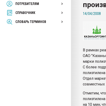
произв
ПОТРЕБИТЕЛЯМ
Armaloy PC/ABS-1IM че
СПРАВОЧНИК
14/04/2008
ПЕРЕЙТИ НА 
СЛОВАРЬ ТЕРМИНОВ
В рамках ре
ОАО "Казань
марки полиэ
С более под
полиэтилена
Отдел марке
совместных 
Отметим, чт
полиэтилена
на 10 мин, ч