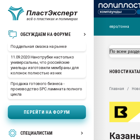
евро/тонна
Помощь в подборе мат
ОБСУЖДАЕМ НА ФОРУМЕ
Вакуум-формовочные 
Поддельная смазка на рынке
ближайшее подмосковье
Подмосковье, Москва
11.09.2020 Нанотрубки настолько
универсальны, что российские
28.07.2026 Автоматиза
умельцы изготовили мембраны для
первый план в перераб
НОВОСТИ
КАТА
колонок полностью из них
пластмасс
Продажа готового бизнеса -
28.07.2026 "Техноникол
Главная
Нов
производство SPC ламината полного
ситуацией на строител
цикла
Всё, что касается выду
бутылок
ПЕРЕЙТИ НА ФОРУМ
Материал поверхности 
вакуумного формовани
Казань
СПЕЦИАЛИСТАМ
Продам отходы Компо
поликарбоната и АБС-п