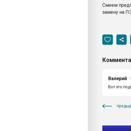
Смеем предп
замену на П
Коммента
Валерий
Вот это под
предыд