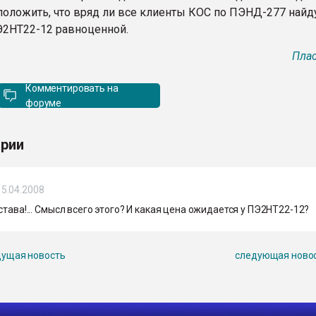
оложить, что вряд ли все клиенты КОС по ПЭНД-277 найду
Э2НТ22-12 равноценной.
Плас
Комментировать на
форуме
рии
15.04.2008
става!... Смысл всего этого? И какая цена ожидается у ПЭ2НТ22-12?
ущая новость
следующая ново