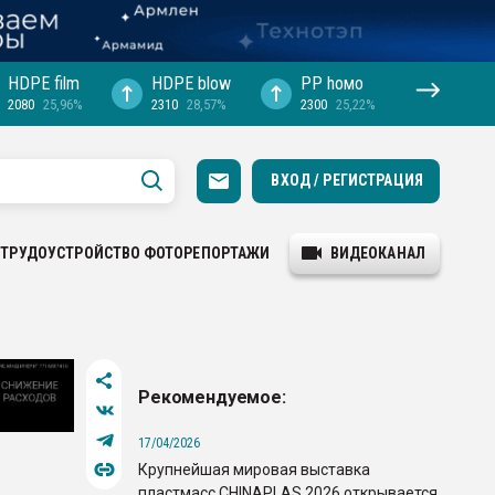
HDPE film
HDPE blow
PP hомо
2080
25,96%
2310
28,57%
2300
25,22%
ВХОД / РЕГИСТРАЦИЯ
ТРУДОУСТРОЙСТВО
ФОТОРЕПОРТАЖИ
ВИДЕОКАНАЛ
Рекомендуемое:
17/04/2026
Крупнейшая мировая выставка
пластмасс CHINAPLAS 2026 открывается