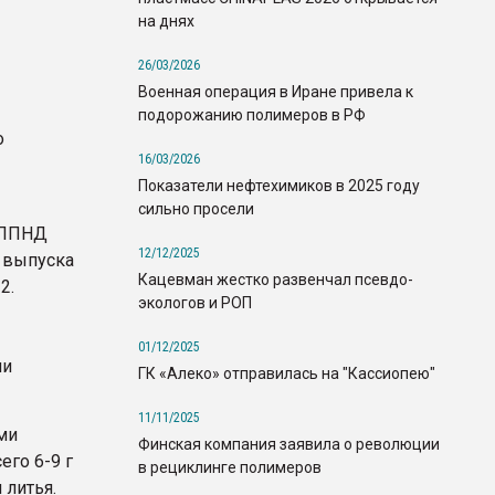
на днях
26/03/2026
Военная операция в Иране привела к
подорожанию полимеров в РФ
о
16/03/2026
Показатели нефтехимиков в 2025 году
сильно просели
 ПППНД
12/12/2025
а выпуска
Кацевман жестко развенчал псевдо-
2.
экологов и РОП
01/12/2025
ии
ГК «Алеко» отправилась на "Кассиопею"
11/11/2025
ми
Финская компания заявила о революции
го 6-9 г
в рециклинге полимеров
 литья.