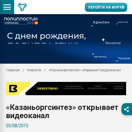
ПЕРЕЙТИ НА ФОРУМ
Продажа готового бизн
производство SPC лам
цикла
29.07.2026 ФРП помог 
заводу пластмасс" зах
ППЭ
Главная
Новости
«Казаньоргсинтез» открывает видеоканал
Помощь в подборе мат
Вакуум-формовочные 
ближайшее подмосковье
Подмосковье, Москва
28.07.2026 Автоматиза
«Казаньоргсинтез» открывает
первый план в перераб
пластмасс
видеоканал
28.07.2026 "Техноникол
05/08/2015
ситуацией на строител