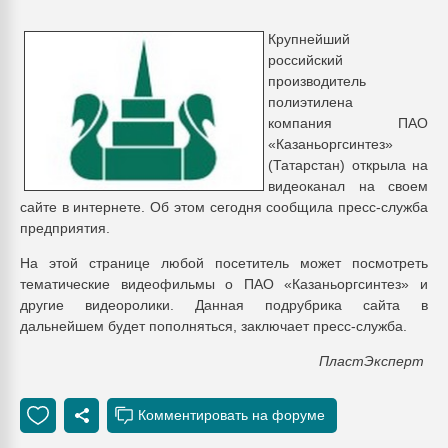
Всё, что касается выду
бутылок
Крупнейший
российский
производитель
ПЕРЕЙТИ НА 
полиэтилена
компания
ПАО
«Казаньоргсинтез»
(Татарстан) открыла на
видеоканал на своем
сайте в интернете. Об этом сегодня сообщила пресс-служба
предприятия.
На этой странице любой посетитель может посмотреть
тематические видеофильмы о ПАО «Казаньоргсинтез» и
другие видеоролики. Данная подрубрика сайта в
дальнейшем будет пополняться, заключает пресс-служба.
ПластЭксперт