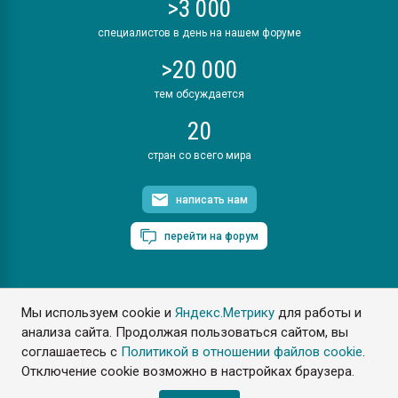
>3 000
специалистов в день на нашем форуме
>20 000
тем обсуждается
20
стран со всего мира
написать нам
перейти на форум
Мы используем cookie и
Яндекс.Метрику
для работы и
ПластЭксперт © 2006. Все права защищены
анализа сайта. Продолжая пользоваться сайтом, вы
Разрешается копирование материалов сайта с обязательной
ссылкой на www.e-plastic.ru
соглашаетесь с
Политикой в отношении файлов cookie
.
Отключение cookie возможно в настройках браузера.
Разработка сайта