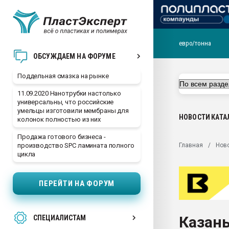
евро/тонна
Помощь в подборе мат
ОБСУЖДАЕМ НА ФОРУМЕ
Вакуум-формовочные 
Поддельная смазка на рынке
ближайшее подмосковье
Подмосковье, Москва
11.09.2020 Нанотрубки настолько
универсальны, что российские
28.07.2026 Автоматиза
умельцы изготовили мембраны для
первый план в перераб
НОВОСТИ
КАТА
колонок полностью из них
пластмасс
Продажа готового бизнеса -
28.07.2026 "Техноникол
Главная
Нов
производство SPC ламината полного
ситуацией на строител
цикла
Всё, что касается выду
бутылок
ПЕРЕЙТИ НА ФОРУМ
Материал поверхности 
вакуумного формовани
Казан
СПЕЦИАЛИСТАМ
Продам отходы Компо
поликарбоната и АБС-п