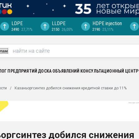
LDPE
LLDPE
HDPE injection
2490
27,71%
2150
26,05%
2190
25,11%
ериала
машины:
, с.-в.
ция выходит на
отке
ЛОГ ПРЕДПРИЯТИЙ
ДОСКА ОБЪЯВЛЕНИЙ
КОНСУЛЬТАЦИОННЫЙ ЦЕНТР
ь" довольна
ости
Казаньоргсинтез добился снижения кредитной ставки до 11%
ьном рынке
ва ПЭТ
пуансона для
я
ьоргсинтез добился снижения
зиция
ластика