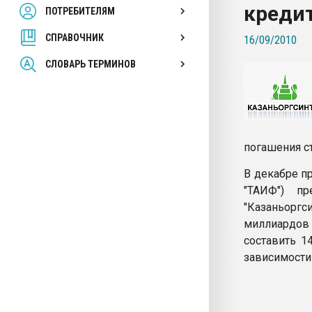
кредит
ПОТРЕБИТЕЛЯМ
Armaloy PC/ABS-1IM че
СПРАВОЧНИК
16/09/2010
ПЕРЕЙТИ НА 
СЛОВАРЬ ТЕРМИНОВ
погашения с
В декабре п
"ТАИФ") пр
"Казаньоргс
миллиардов 
составить 1
зависимости