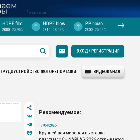
HDPE film
HDPE blow
PP hомо
2080
25,96%
2310
28,57%
2300
25,22%
ВХОД / РЕГИСТРАЦИЯ
ТРУДОУСТРОЙСТВО
ФОТОРЕПОРТАЖИ
ВИДЕОКАНАЛ
Рекомендуемое:
17/04/2026
Крупнейшая мировая выставка
пластмасс CHINAPLAS 2026 открывается