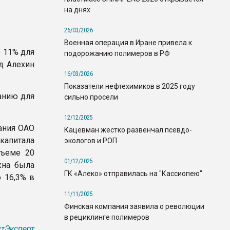
на днях
26/03/2026
Военная операция в Иране привела к
 11% для
подорожанию полимеров в РФ
д Алехин
16/03/2026
Показатели нефтехимиков в 2025 году
анию для
сильно просели
12/12/2025
ания ОАО
Кацевман жестко развенчал псевдо-
апитала
экологов и РОП
бъеме 20
01/12/2025
жна была
ГК «Алеко» отправилась на "Кассиопею"
 16,3% в
11/11/2025
Финская компания заявила о революции
в рециклинге полимеров
тЭксперт