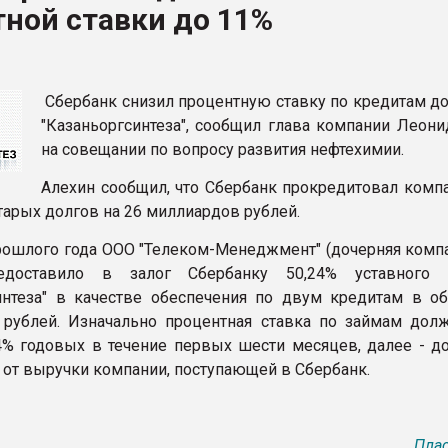
ной ставки до 11%
рный цвет
ФОРУМ
Сбербанк снизил процентную ставку по кредитам до
"Казаньоргсинтеза", сообщил глава компании Леони
на совещании по вопросу развития нефтехимии.
Алехин сообщил, что Сбербанк прокредитовал комп
тарых долгов на 26 миллиардов рублей.
рошлого года ООО "Телеком-Менеджмент" (дочерняя комп
едоставило в залог Сбербанку 50,24% уставного к
интеза" в качестве обеспечения по двум кредитам в о
рублей. Изначально процентная ставка по займам дол
4% годовых в течение первых шести месяцев, далее - до
 от выручки компании, поступающей в Сбербанк.
Плас