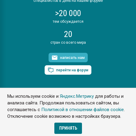
специалистов в день на нашем форуме
>20 000
тем обсуждается
20
стран со всего мира
написать нам
перейти на форум
Мы используем cookie и
Яндекс.Метрику
для работы и
ПластЭксперт © 2006. Все права защищены
анализа сайта. Продолжая пользоваться сайтом, вы
Разрешается копирование материалов сайта с обязательной
ссылкой на www.e-plastic.ru
соглашаетесь с
Политикой в отношении файлов cookie
.
Отключение cookie возможно в настройках браузера.
Разработка сайта
ПРИНЯТЬ