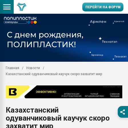
ПЕРЕЙТИ НА ФОРУМ
Помощь в подборе мат
Вакуум-формовочные 
ближайшее подмосковье
Подмосковье, Москва
28.07.2026 Автоматиза
первый план в перераб
Главная
Новости
пластмасс
Казахстанский одуванчиковый каучук скоро захватит мир
28.07.2026 "Техноникол
ситуацией на строител
Всё, что касается выду
бутылок
Казахстанский
Материал поверхности 
вакуумного формовани
одуванчиковый каучук скоро
Продам отходы Компо
захватит мир
поликарбоната и АБС-п