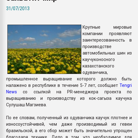
Armaloy PC/ABS-1IM че
31/07/2013
ПЕРЕЙТИ НА 
Крупные мировые
компании проявляют
заинтересованность в
производстве
автомобильных шин из
каучуконосного
казахстанского
одуванчика,
промышленное выращивание которого должно быть
налажено в республике в течение 5-7 лет, сообщает
Tengri
News
со ссылкой на PR-менеджера проекта по
выращиванию и производству из кок-сагыза каучука
Сулушаш Магзиева.
По ее словам, полученный из одуванчика каучук плотнее и
износоустойчивей, чем даже производимый из гевеи
бразильской, а его сбор может быть значительно упрощен
благодаря технике. Дело в том, что необходимое для