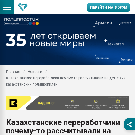
ПЕРЕЙТИ НА ФОРУМ
Продажа готового бизн
производство SPC лам
цикла
29.07.2026 ФРП помог 
заводу пластмасс" зах
ППЭ
Главная
Новости
Помощь в подборе мат
Казахстанские переработчики почему-то рассчитывали на дешевый
Вакуум-формовочные 
казахстанский полипропилен
ближайшее подмосковье
Подмосковье, Москва
28.07.2026 Автоматиза
первый план в перераб
пластмасс
Казахстанские переработчики
28.07.2026 "Техноникол
почему-то рассчитывали на
ситуацией на строител