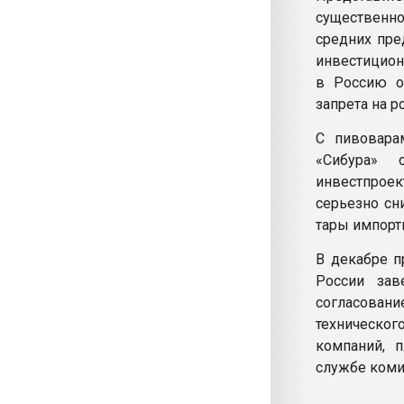
существенн
средних пре
инвестицион
в Россию о
запрета на р
С пивовара
«Сибура» 
инвестпроек
серьезно сн
тары импорти
В декабре п
России зав
согласован
техническог
компаний, 
службе коми