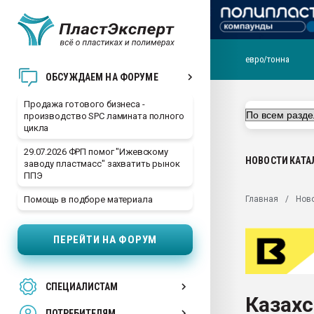
евро/тонна
28.07.2026 Автоматиза
ОБСУЖДАЕМ НА ФОРУМЕ
первый план в перераб
пластмасс
Продажа готового бизнеса -
производство SPC ламината полного
28.07.2026 "Техноникол
цикла
ситуацией на строител
29.07.2026 ФРП помог "Ижевскому
Всё, что касается выду
НОВОСТИ
КАТА
заводу пластмасс" захватить рынок
бутылок
ППЭ
Материал поверхности 
Главная
Нов
Помощь в подборе материала
вакуумного формовани
Продам отходы Компо
ПЕРЕЙТИ НА ФОРУМ
поликарбоната и АБС-п
Armaloy PC/ABS-1IM че
26.07.2022 "Сибирский т
СПЕЦИАЛИСТАМ
намного дороже
Казахс
ПОТРЕБИТЕЛЯМ
Профильная литератур