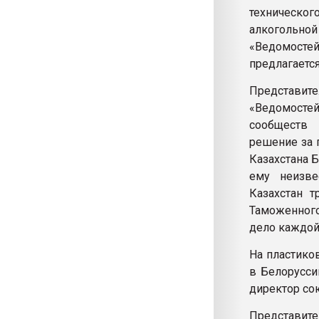
техническог
алкогольно
«Ведомосте
предлагается
Представит
«Ведомостей
сообществ 
решение за 
Казахстана 
ему неизве
Казахстан т
Таможенного
дело каждой 
На пластико
в Белорусси
директор со
Представите