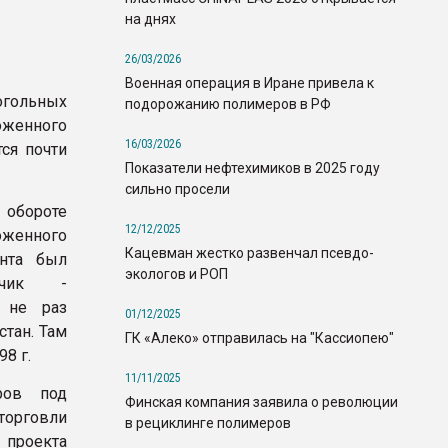
на днях
26/03/2026
Военная операция в Иране привела к
когольных
подорожанию полимеров в РФ
оженного
16/03/2026
ся почти
Показатели нефтехимиков в 2025 году
сильно просели
 обороте
12/12/2025
оженного
Кацевман жестко развенчал псевдо-
ента был
экологов и РОП
тчик -
и не раз
01/12/2025
стан. Там
ГК «Алеко» отправилась на "Кассиопею"
8 г.
11/11/2025
ров под
Финская компания заявила о революции
торговли
в рециклинге полимеров
проекта