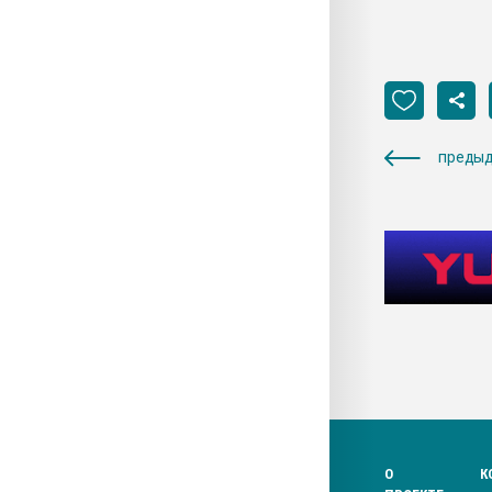
предыд
О
К