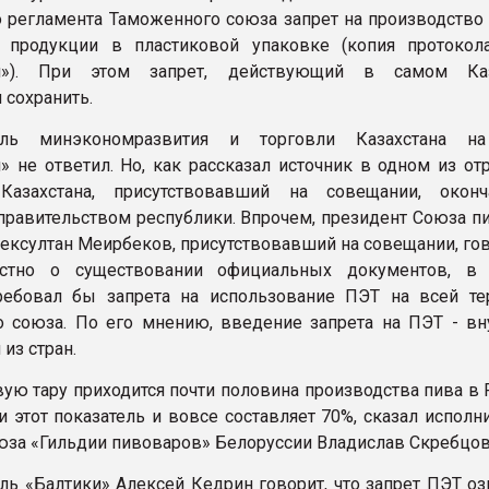
о регламента Таможенного союза запрет на производство 
й продукции в пластиковой упаковке (копия протокол
й»). При этом запрет, действующий в самом Каза
 сохранить.
ель минэкономразвития и торговли Казахстана на
» не ответил. Но, как рассказал источник в одном из от
Казахстана, присутствовавший на совещании, оконч
правительством республики. Впрочем, президент Союза п
Бексултан Меирбеков, присутствовавший на совещании, гов
стно о существовании официальных документов, в 
ребовал бы запрета на использование ПЭТ на всей те
 союза. По его мнению, введение запрета на ПЭТ - вн
из стран.
вую тару приходится почти половина производства пива в 
и этот показатель и вовсе составляет 70%, сказал испол
юза «Гильдии пивоваров» Белоруссии Владислав Скребцов
ль «Балтики» Алексей Кедрин говорит, что запрет ПЭТ оз