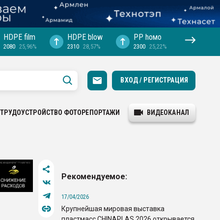
HDPE film
HDPE blow
PP hомо
2080
25,96%
2310
28,57%
2300
25,22%
ВХОД / РЕГИСТРАЦИЯ
ТРУДОУСТРОЙСТВО
ФОТОРЕПОРТАЖИ
ВИДЕОКАНАЛ
Рекомендуемое:
17/04/2026
Крупнейшая мировая выставка
пластмасс CHINAPLAS 2026 открывается