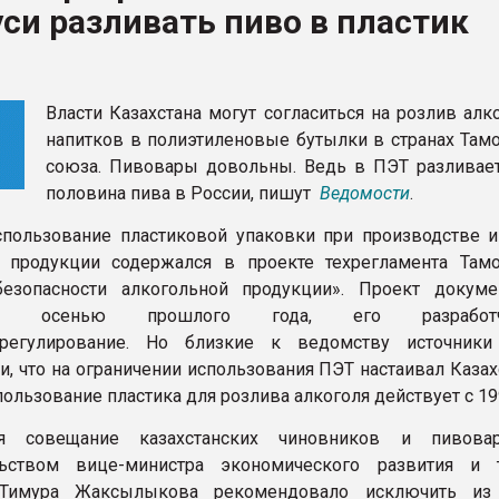
си разливать пиво в пластик
ФОРУМ
Власти Казахстана могут согласиться на розлив ал
напитков в полиэтиленовые бутылки в странах Там
союза. Пивовары довольны. Ведь в ПЭТ разливает
половина пива в России, пишут
Ведомости
.
спользование пластиковой упаковки при производстве и
й продукции содержался в проекте техрегламента Там
езопасности алкогольной продукции». Проект докум
ван осенью прошлого года, его разрабо
ьрегулирование. Но близкие к ведомству источник
и, что на ограничении использования ПЭТ настаивал Казах
пользование пластика для розлива алкоголя действует с 199
 совещание казахстанских чиновников и пивова
льством вице-министра экономического развития и 
 Тимура Жаксылыкова рекомендовало исключить из 