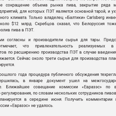
ое сокращение объема рынка пива, закрытие ряда 
дприятий, для которых ПЭТ является основной тарой, и у
ного климата. Только владелец «Балтики» Carlsberg инве
коло $12 млрд. Скребцов сказал, что Белоруссия тож
озлив пива в ПЭТ.
ми согласны и производители сырья для тары. Предс
отмечает, что привлекательность реализуемых в
тов по расширению производства ПЭТ в случае введения
ижается. Сейчас около трети сырья для производства пла
руется.
рошлого года процедура публичного обсуждения техрегл
ершилась, в январе документ ушел на межгосударс
ие. Ближайшее совещание комиссии «Евразэс» по в
о регулирования, по словам нескольких сотрудников пиво
планируется в середине июня. Получить комментарии 
ссии «Евразэс» не удалось.