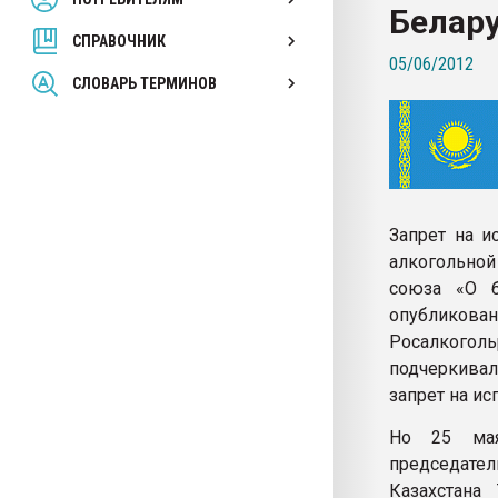
Белару
покупка, обмен
СПРАВОЧНИК
05/06/2012
ПЕРЕЙТИ НА 
СЛОВАРЬ ТЕРМИНОВ
Запрет на и
алкогольно
союза «О б
опублико
Росалкогол
подчеркивал
запрет на ис
Но 25 мая
председате
Казахстана