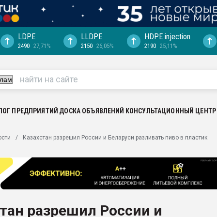
LDPE
LLDPE
HDPE injection
2490
27,71%
2150
26,05%
2190
25,11%
ция выходит на
отке
ь" довольна
ьном рынке
ва ПЭТ
ЛОГ ПРЕДПРИЯТИЙ
ДОСКА ОБЪЯВЛЕНИЙ
КОНСУЛЬТАЦИОННЫЙ ЦЕНТР
пуансона для
ости
Казахстан разрешил России и Беларуси разливать пиво в пластик
я
зиция
ластика
рный цвет
итан" стал
тан разрешил России и
а. Продажа,