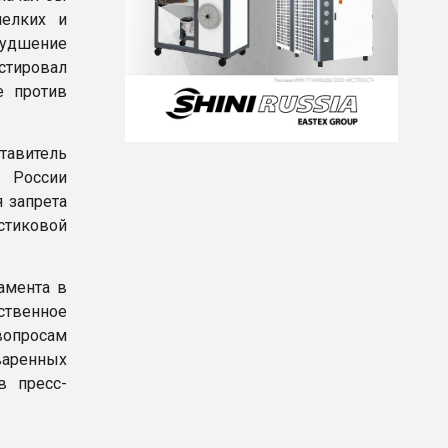
мелких и
худшение
стировал
е против
тавитель
 России
 запрета
стиковой
амента в
твенное
опросам
варенных
в пресс-