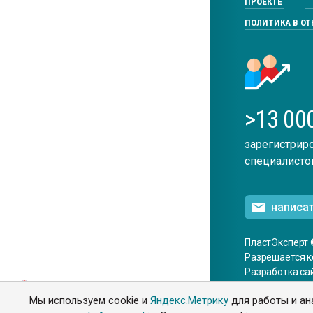
ПРОЕКТЕ
ПОЛИТИКА В О
>13 00
зарегистрир
специалисто
написа
ПластЭксперт 
Разрешается к
Разработка са
ENG
Мы используем cookie и
Яндекс.Метрику
для работы и ан