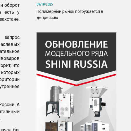
09/10/2025
и оборот
Полимерный рынок погружается в
а есть у
депрессию
хстане,
 запрос
раслевых
ательное
ивоваров
орит, что
которых
рритории
утреннее
России. А
нительный
.
начал бы