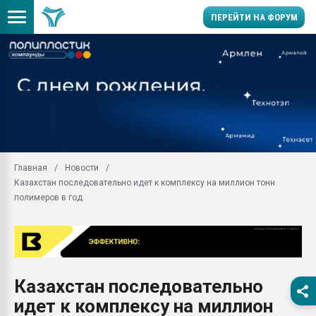
ПЕРЕЙТИ НА ФОРУМ
Продажа готового бизн
производство SPC лам
цикла
29.07.2026 ФРП помог 
заводу пластмасс" зах
ППЭ
Главная
Новости
Помощь в подборе мат
Казахстан последовательно идет к комплексу на миллион тонн
Вакуум-формовочные 
полимеров в год
ближайшее подмосковье
Подмосковье, Москва
28.07.2026 Автоматиза
первый план в перераб
пластмасс
Казахстан последовательно
28.07.2026 "Техноникол
идет к комплексу на миллион
ситуацией на строител