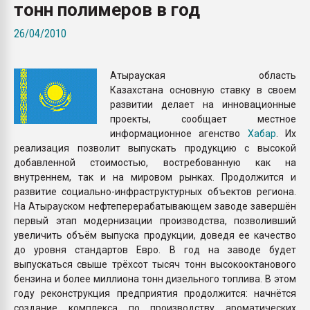
тонн полимеров в год
Всё, что касается выду
бутылок
26/04/2010
ПЕРЕЙТИ НА 
Атырауская область
Казахстана основную ставку в своем
развитии делает на инновационные
проекты, сообщает местное
информационное агенство
Хабар
. Их
реализация позволит выпускать продукцию с высокой
добавленной стоимостью, востребованную как на
внутреннем, так и на мировом рынках. Продолжится и
развитие социально-инфраструктурных объектов региона.
На Атырауском нефтеперерабатывающем заводе завершён
первый этап модернизации производства, позволивший
увеличить объём выпуска продукции, доведя ее качество
до уровня стандартов Евро. В год на заводе будет
выпускаться свыше трёхсот тысяч тонн высокооктанового
бензина и более миллиона тонн дизельного топлива. В этом
году реконструкция предприятия продолжится: начнётся
создание комплекса по производству ароматических