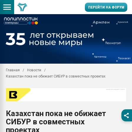
ПЕРЕЙТИ НА ФОРУМ
28.07.2026 Автоматиза
первый план в перераб
пластмасс
28.07.2026 "Техноникол
ситуацией на строител
Всё, что касается выду
Главная
Новости
бутылок
Казахстан пока не обижает СИБУР в совместных проектах
Материал поверхности 
вакуумного формовани
Продам отходы Компо
поликарбоната и АБС-п
Armaloy PC/ABS-1IM че
Казахстан пока не обижает
26.07.2022 "Сибирский т
СИБУР в совместных
намного дороже
проектах
Профильная литератур