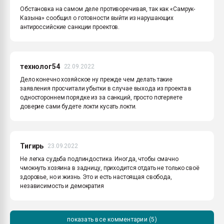
Обстановка на самом деле противоречивая, так как «Самрук-
Казына» сообщил о готовности выйти из нарушающих
антироссийские санкции проектов.
технолог54
22.09.2022
Дело конечно хозяйское ну прежде чем делать такие
заявления просчитали убытки в случае выхода из проекта в
одностороннем порядке из за санкций, просто потеряете
доверие сами будете локти кусать локти.
Тигирь
23.09.2022
Не легка судьба подпиндостика. Иногда, чтобы смачно
чмокнуть хозяина в задницу, приходится отдать не только своё
здоровье, но и жизнь. Это и есть настоящая свобода,
независимость и демократия
показать все комментарии (5)