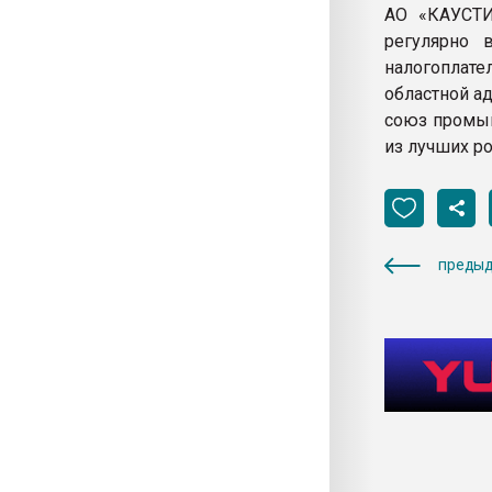
АО «КАУСТИК
регулярно 
налогоплате
областной а
союз промы
из лучших р
предыд