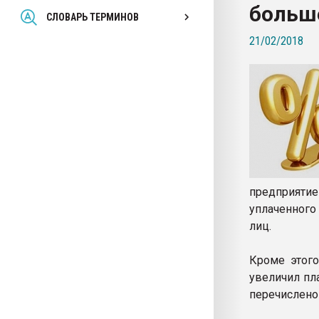
больш
Всё, что касается выду
СЛОВАРЬ ТЕРМИНОВ
бутылок
21/02/2018
ПЕРЕЙТИ НА 
предприят
уплаченного
лиц.
Кроме этого
увеличил пл
перечислено 