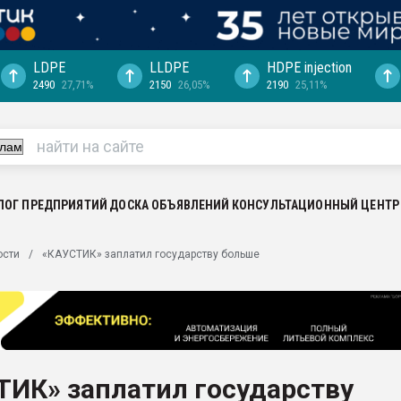
LDPE
LLDPE
HDPE injection
2490
27,71%
2150
26,05%
2190
25,11%
еса -
ината полного
"Ижевскому
ватить рынок
ЛОГ ПРЕДПРИЯТИЙ
ДОСКА ОБЪЯВЛЕНИЙ
КОНСУЛЬТАЦИОННЫЙ ЦЕНТР
ериала
машины:
ости
«КАУСТИК» заплатил государству больше
, с.-в.
ция выходит на
отке
ь" довольна
ТИК» заплатил государству
ьном рынке