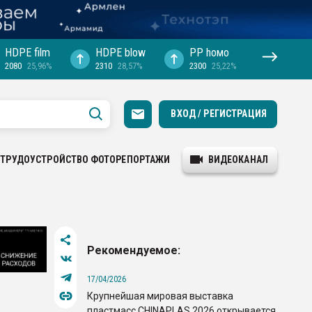
HDPE film
HDPE blow
PP hомо
2080
25,96%
2310
28,57%
2300
25,22%
ВХОД / РЕГИСТРАЦИЯ
ТРУДОУСТРОЙСТВО
ФОТОРЕПОРТАЖИ
ВИДЕОКАНАЛ
Рекомендуемое:
17/04/2026
Крупнейшая мировая выставка
пластмасс CHINAPLAS 2026 открывается