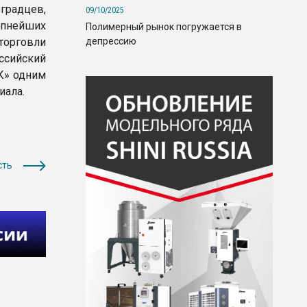
градцев,
09/10/2025
упнейших
Полимерный рынок погружается в
депрессию
торговли
оссийский
К» одним
иала.
сть