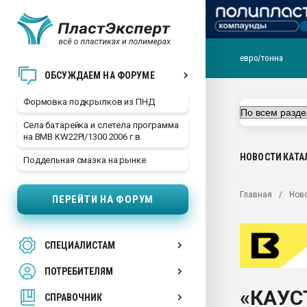
евро/тонна
Продажа готового бизн
ОБСУЖДАЕМ НА ФОРУМЕ
производство SPC лам
цикла
Формовка подкрылков из ПНД
29.07.2026 ФРП помог 
Села батарейка и слетела программа
заводу пластмасс" зах
на BMB KW22PI/1300 2006 г.в.
ППЭ
НОВОСТИ
КАТА
Поддельная смазка на рынке
Помощь в подборе мат
Вакуум-формовочные 
Главная
Нов
ПЕРЕЙТИ НА ФОРУМ
ближайшее подмосковье
Подмосковье, Москва
28.07.2026 Автоматиза
СПЕЦИАЛИСТАМ
первый план в перераб
пластмасс
ПОТРЕБИТЕЛЯМ
28.07.2026 "Техноникол
«КАУС
ситуацией на строител
СПРАВОЧНИК