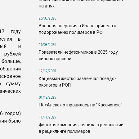
на днях
26/03/2026
Военная операция в Иране привела к
17 году
подорожанию полимеров в РФ
ислил в
16/03/2026
льный и
Показатели нефтехимиков в 2025 году
рублей
сильно просели
 больше,
ообщении
12/12/2025
основное
Кацевман жестко развенчал псевдо-
о сумму
экологов и РОП
изических
01/12/2025
ГК «Алеко» отправилась на "Кассиопею"
6 годом)
11/11/2025
нии было
Финская компания заявила о революции
в рециклинге полимеров