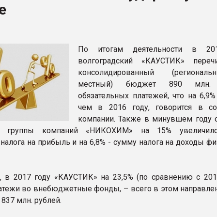
е
ва ПЭТ
ФОРУМ
По итогам деятельности в 20
волгоградский «КАУСТИК» переч
консолидированный (региона
местный) бюджет 890 млн. 
обязательных платежей, что на 6,9%
чем в 2016 году, говорится в с
компании. Также в минувшем году 
ие группы компаний «НИКОХИМ» на 15% увеличил
 налога на прибыль и на 6,8% - сумму налога на доходы ф
, в 2017 году «КАУСТИК» на 23,5% (по сравнению с 201
атежи во внебюджетные фонды, – всего в этом направле
837 млн. рублей.