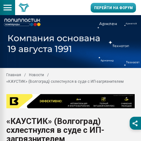
ПЕРЕЙТИ НА ФОРУМ
Продажа готового бизн
производство SPC лам
цикла
29.07.2026 ФРП помог 
заводу пластмасс" зах
ППЭ
Главная
Новости
Помощь в подборе мат
«КАУСТИК» (Волгоград) схлестнулся в суде с ИП-загрязнителем
Вакуум-формовочные 
ближайшее подмосковье
Подмосковье, Москва
28.07.2026 Автоматиза
первый план в перераб
«КАУСТИК» (Волгоград)
пластмасс
схлестнулся в суде с ИП-
28.07.2026 "Техноникол
ситуацией на строител
загрязнителем