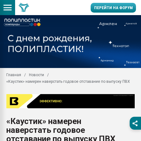
ПЕРЕЙТИ НА ФОРУМ
Продажа готового бизн
производство SPC лам
цикла
29.07.2026 ФРП помог 
заводу пластмасс" зах
ППЭ
Главная
Новости
Помощь в подборе мат
«Каустик» намерен наверстать годовое отставание по выпуску ПВХ
Вакуум-формовочные 
ближайшее подмосковье
Подмосковье, Москва
28.07.2026 Автоматиза
первый план в перераб
«Каустик» намерен
пластмасс
наверстать годовое
28.07.2026 "Техноникол
ситуацией на строител
отставание по выпуску ПВХ