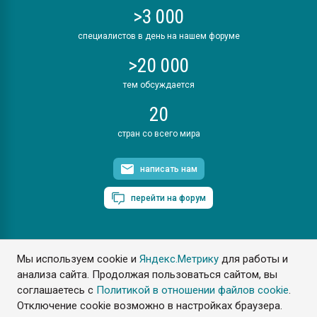
>3 000
специалистов в день на нашем форуме
>20 000
тем обсуждается
20
стран со всего мира
написать нам
перейти на форум
Мы используем cookie и
Яндекс.Метрику
для работы и
ПластЭксперт © 2006. Все права защищены
анализа сайта. Продолжая пользоваться сайтом, вы
Разрешается копирование материалов сайта с обязательной
ссылкой на www.e-plastic.ru
соглашаетесь с
Политикой в отношении файлов cookie
.
Отключение cookie возможно в настройках браузера.
Разработка сайта