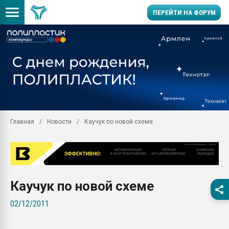
ПЕРЕЙТИ НА ФОРУМ
Помощь в подборе мат
Вакуум-формовочные 
ближайшее подмосковье
Подмосковье, Москва
28.07.2026 Автоматиза
первый план в перераб
Главная
Новости
Каучук по новой схеме
пластмасс
28.07.2026 "Техноникол
ситуацией на строител
Всё, что касается выду
бутылок
Каучук по новой схеме
Материал поверхности 
02/12/2011
вакуумного формовани
Продам отходы Компо
поликарбоната и АБС-п