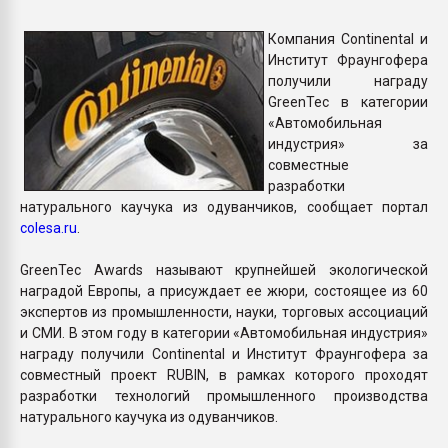
Armaloy PC/ABS-1IM че
Компания Continental и
Институт Фраунгофера
ПЕРЕЙТИ НА 
получили награду
GreenTec в категории
«Автомобильная
индустрия» за
совместные
разработки
натурального каучука из одуванчиков, сообщает портал
colesa.ru
.
GreenTec Awards называют крупнейшей экологической
наградой Европы, а присуждает ее жюри, состоящее из 60
экспертов из промышленности, науки, торговых ассоциаций
и СМИ. В этом году в категории «Автомобильная индустрия»
награду получили Continental и Институт Фраунгофера за
совместный проект RUBIN, в рамках которого проходят
разработки технологий промышленного производства
натурального каучука из одуванчиков.