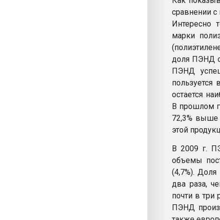
Как показыв
сравнении с
Интересно т
марки поли
(полиэтилене
доля ПЭНД с
ПЭНД успеш
пользуется
остается на
В прошлом го
72,3% выше 
этой продукц
В 2009 г. П
объемы пост
(4,7%). Дол
два раза, ч
почти в три
ПЭНД произв
также европе