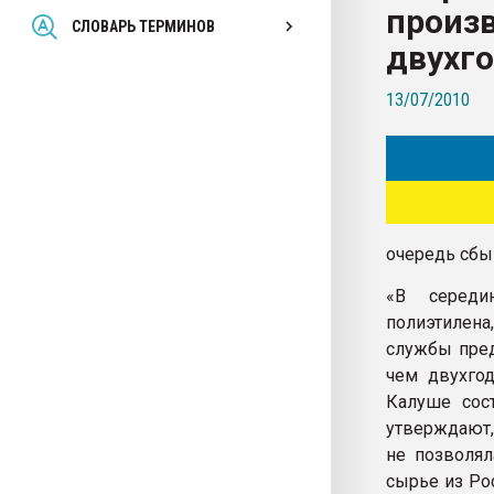
произ
Всё, что касается выду
СЛОВАРЬ ТЕРМИНОВ
бутылок
двухго
13/07/2010
ПЕРЕЙТИ НА 
очередь сбы
«В середи
полиэтилена
службы пред
чем двухгод
Калуше сост
утверждают,
не позволял
сырье из Ро