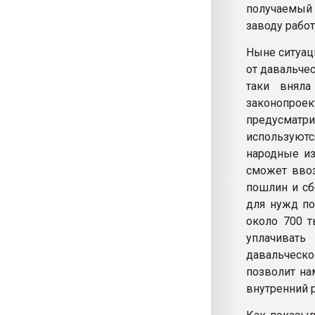
получаемый 
заводу рабо
Ныне ситуац
от давальчес
таки внял
законопро
предусматри
используютс
народные из
сможет ввоз
пошлин и сб
для нужд по
около 700 т
уплачивать
давальческо
позволит на
внутренний 