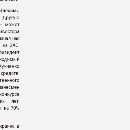
фтехим»,
. Другую
 — может
нвестора
знал нас
 на ЗАО.
резидент
бходимый
Кунченко
средств.
твенного
изнесмен
 конкурсе
их лет.
и на 70%
краина в