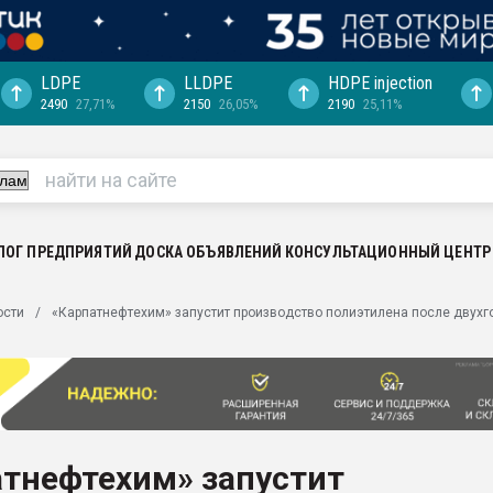
LDPE
LLDPE
HDPE injection
2490
27,71%
2150
26,05%
2190
25,11%
еса -
ината полного
"Ижевскому
ватить рынок
ЛОГ ПРЕДПРИЯТИЙ
ДОСКА ОБЪЯВЛЕНИЙ
КОНСУЛЬТАЦИОННЫЙ ЦЕНТР
ериала
машины:
ости
«Карпатнефтехим» запустит производство полиэтилена после двухг
, с.-в.
ция выходит на
отке
ь" довольна
атнефтехим» запустит
ьном рынке