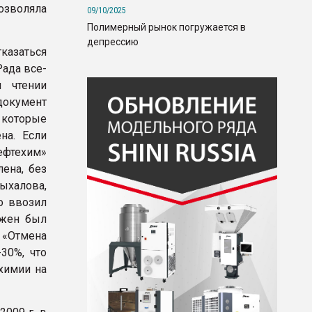
позволяла
09/10/2025
Полимерный рынок погружается в
депрессию
казаться
Рада все-
 чтении
окумент
 которые
на. Если
ефтехим»
ена, без
ыхалова,
о ввозил
лжен был
«Отмена
30%, что
химии на