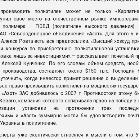
производить полиэтилен может не только «Карпатне
тупил свое место на отечественном рынке импортерам
о полимера — ПЭВД (полиэтилен высокого давления)
АО «Северодонецкое объединение «Азот». Для этого у и
 Алекса Ровта есть все предпосылки. «Высший хозсуд при
и конкурса по приобретению полиэтиленовой установки
новка лишь за инвестициями»,— рассказывает почетный п
 Алексей Кунченко. По его словам, объем средств, нео
 производства, составляет около $150 тыс. Господин 
 уточнить, когда инвестор примет решение о выделении 
вое право производить полиэтилен на мощностях государс
 «Азот» ЗАО добивалось с 2007 г. Противостоял этому б
Жеваго, компания которого оспаривала право на победу в
изации установки на протяжении трех последн
ехим» и «Азот» суммарно могли бы удовлетворить почт
 Украины в полиэтилене.
сперты уже скептически относятся к мысли о том, что У