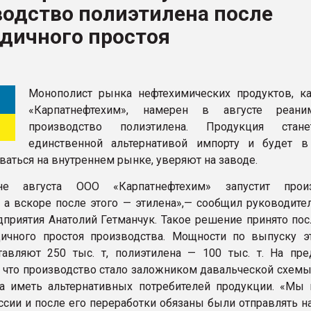
водство полиэтилена после
ва ПЭТ
дичного простоя
ФОРУМ
Монополист рынка нефтехимических продуктов, к
«Карпатнефтехим», намерен в августе реаним
производство полиэтилена. Продукция стан
единственной альтернативой импорту и будет 
ваться на внутреннем рынке, уверяют на заводе.
не августа ООО «Карпатнефтехим» запустит произ
, а вскоре после этого — этилена»,— сообщил руководите
приятия Анатолий Гетманчук. Такое решение принято пос
ичного простоя производства. Мощности по выпуску э
авляют 250 тыс. т, полиэтилена — 100 тыс. т. На пре
 что производство стало заложником давальческой схемы,
а иметь альтернативных потребителей продукции. «Мы 
ссии и после его переработки обязаны были отправлять н