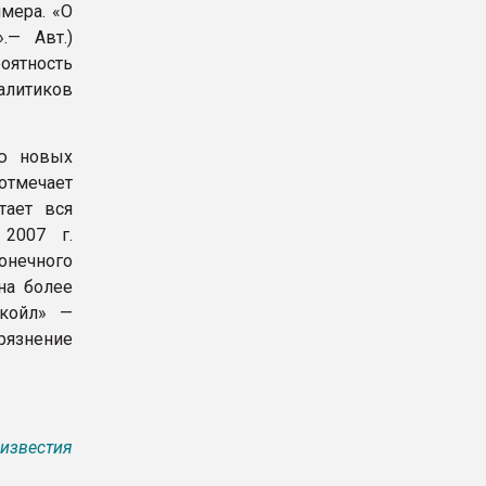
мера. «О
.— Авт.)
роятность
налитиков
ию новых
отмечает
тает вся
 2007 г.
онечного
на более
укойл» —
рязнение
известия