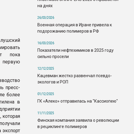
на днях
26/03/2026
Военная операция в Иране привела к
подорожанию полимеров в РФ
алушский
16/03/2026
ировать
Показатели нефтехимиков в 2025 году
ет пока
сильно просели
в первую
12/12/2025
Кацевман жестко развенчал псевдо-
водство
экологов и РОП
ль пресс-
01/12/2025
ле более
ГК «Алеко» отправилась на "Кассиопею"
тилена в
дприятии
11/11/2025
 которая
Финская компания заявила о революции
получали
в рециклинге полимеров
а экспорт