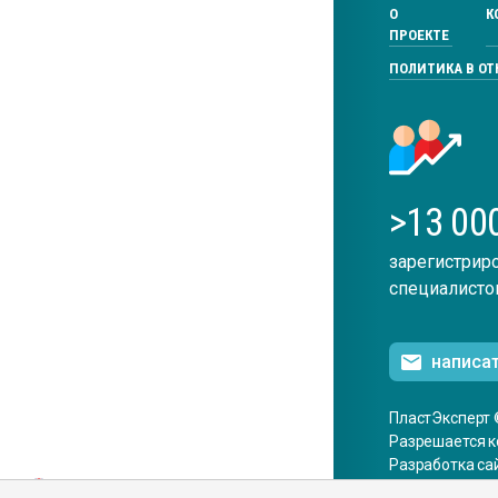
О
К
ПРОЕКТЕ
ПОЛИТИКА В О
>13 00
зарегистрир
специалисто
написа
ПластЭксперт 
Разрешается к
Разработка са
ENG