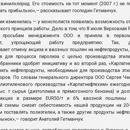
винилхлорид. Его стоимость на тот момент (2007 г.) не 
тать прибыльно»,— рассказывает господин Гетманчук.
ия изменилась — у монополиста появилась возможность от
кого принципа работы. Дело в том, что 8 июля Верховная 
а просьбам менеджмента ООО и приняла в первом
ект, упрощающий работу предприятию. Так, д
вает отмену акциза и ввозных пошлин на нефтепродукты,
я для процесса пиролиза с целью производства этиле
бранники одобрят инициативу и во второй раз, «Карпатн
ить нефтепродукты, необходимые для производства этил
оров. По словам генерального директора ООО Сергея Чм
лиэтиленового производства «Карпатнефтехим» ежегодн
ыс. т сырья (дизтоплива и прямогонного бензина) и до
 акциз в размере EUR50/т и 6% ввозной пошлины. 
й схемы снизит себестоимость нашей продукции на 20-
м поставлять полиэтилен, а также другие продукты нефте
рынок»,— говорит Анатолий Гетманчук.