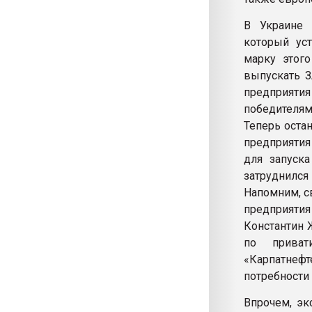
В Украине 
который ус
марку этог
выпускать З
предприятия
победителям
Теперь оста
предприятия
для запуска
затруднился
Напомним, с
предприятия
Константин 
по приват
«Карпатнефт
потребности
Впрочем, эк