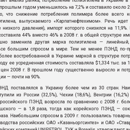
ает анализ рынка, потребление полиэтилена в Украине в 
 прошлым годом уменьшилось на 7,2% и составило около 29
о, что снижение потребления полимера более всего к
этилена, выпускаемого «Карпатнефтехимом». Речь иде
 низкого давления), импорт которого снизился на 11,9%. 
оставила 44% вместо 46% в 2008 г. в общей структуре им
но заменила другая марка полиэтилена — линейный,
 все большим спросом в мире. Тем не менее ПЭНД по-
иболее востребованной в Украине маркой в структуре пот
ду ее усредненная стоимость составляла $1,334 тыс. за 1 
цен 2008 г. В прошлом году существенно выросло и пот
ии — почти на 90%.
ЭНД поставлялся в Украину более чем из 30 стран. На
упили из России (32,5%), Чехии (18,6%), Венгрии (16,2%
я российского ПЭНД возросла по сравнению с 2008 г. бол
ешского — в 1,8 раза, тогда как корейского ПЭНД — сок
 раза. Наибольшим спросом в 2009 г. пользовались товар
одства российских ОАО «Казаньоргсинтез» и ОАО «Ставр
йских компаний UNIPETROL, TVK и Borealis, утверждают а