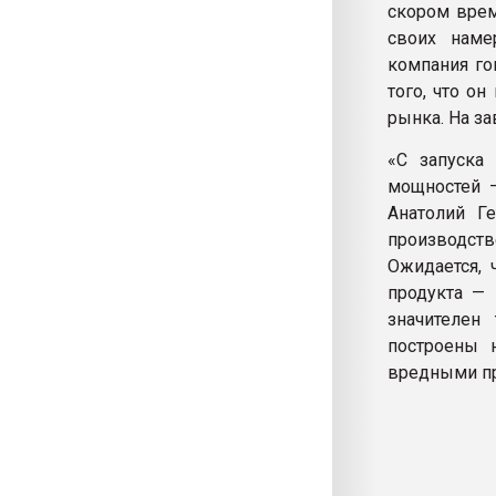
скором врем
своих намер
компания го
того, что о
рынка. На з
«С запуска
мощностей —
Анатолий Ге
производст
Ожидается, 
продукта — 
значителен
построены н
вредными п