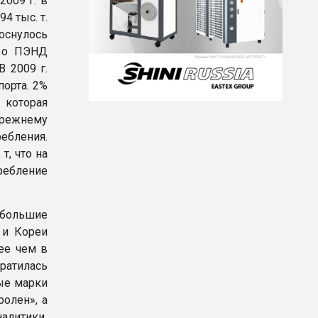
2009 г. в
4 тыс. т.
оснулось
т о ПЭНД
В 2009 г.
порта. 2%
 которая
прежнему
ребления.
т, что на
ребление
ибольшие
) и Кореи
ее чем в
ратилась
ные марки
олен», а
налитики.