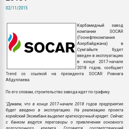
Всё, что касается выду
02/11/2015
бутылок
Карбамидный завод
ПЕРЕЙТИ НА 
компании SOCAR
(Госнефтекомпания
Азербайджана) в
Сумгайыте будет
введен в эксплуатацию
в конце 2017-начале
2018 годов, сообщает
Trend со ссылкой на президента SOCAR Ровнага
Абдуллаева.
По его словам, строительство завода идет по графику.
"Думаем, что в конце 2017-начале 2018 годов предприятие
будет введено в эксплуатацию. На реализацию проекта
корейский Эксимбанк выделил краткосрочный кредит. Сейчас
с банком ведутся переговоры о привлечении основного
долгосрочного кредита. Готовится соответствующий