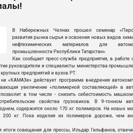
иалы!
ва ПЭТ
ФОРУМ
В Набережных Челнах прошел семинар «Перс
развития рынка сырья и освоения новых видов хими
нефтехимических материалов для автомо
промышленности Республики Татарстан».
Как сообщает пресс-служба предприятия, в работе 
стие руководители и специалисты министерства промышле
 крупных предприятий и вузов РТ.
 на «КАМАЗе» действует программа внедрения автокомп
ивающая увеличение «полимерной составляющей» в ав
позволит в том числе - снизить себестоимость машком
отребительские свойства грузовиков. В 9-тонном ав
еднем, содержится около 170 кг полимеров. На новых мо
е 200 кг. Пока изделия из полимеров дороже, чем ан
 итоги совещания для прессы, Ильдар Гильфанов, отвеч