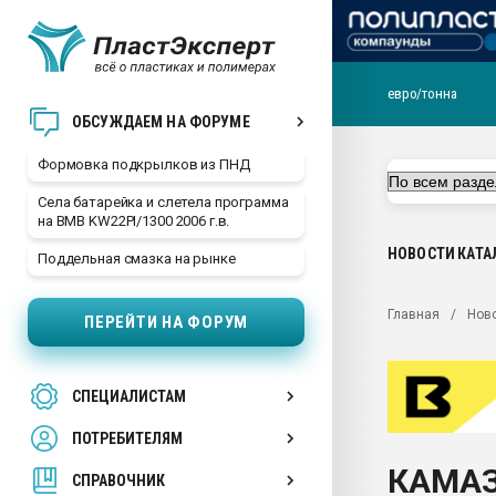
евро/тонна
Продажа готового бизн
ОБСУЖДАЕМ НА ФОРУМЕ
производство SPC лам
цикла
Формовка подкрылков из ПНД
29.07.2026 ФРП помог 
Села батарейка и слетела программа
заводу пластмасс" зах
на BMB KW22PI/1300 2006 г.в.
ППЭ
НОВОСТИ
КАТА
Поддельная смазка на рынке
Помощь в подборе мат
Вакуум-формовочные 
Главная
Нов
ПЕРЕЙТИ НА ФОРУМ
ближайшее подмосковье
Подмосковье, Москва
28.07.2026 Автоматиза
СПЕЦИАЛИСТАМ
первый план в перераб
пластмасс
ПОТРЕБИТЕЛЯМ
28.07.2026 "Техноникол
КАМАЗ
ситуацией на строител
СПРАВОЧНИК