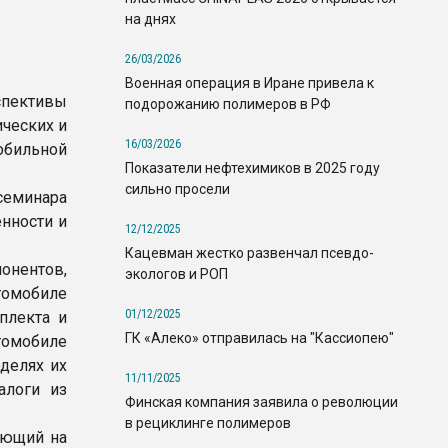
на днях
26/03/2026
Военная операция в Иране привела к
пективы
подорожанию полимеров в РФ
ческих и
16/03/2026
бильной
Показатели нефтехимиков в 2025 году
сильно просели
семинара
нности и
12/12/2025
Кацевман жестко развенчал псевдо-
онентов,
экологов и РОП
томобиле
01/12/2025
плекта и
ГК «Алеко» отправилась на "Кассиопею"
томобиле
делях их
11/11/2025
алоги из
Финская компания заявила о революции
в рециклинге полимеров
ающий на