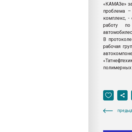
«КАМАЗе» за
проблема – 
комплекс, -
работу по
автомобилес
В протоколе
рабочая гру
автокомп
«Татнефтехи
полимерных 
предыд