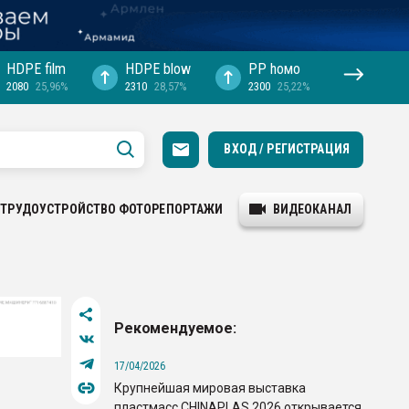
HDPE film
HDPE blow
PP hомо
2080
25,96%
2310
28,57%
2300
25,22%
ВХОД / РЕГИСТРАЦИЯ
ТРУДОУСТРОЙСТВО
ФОТОРЕПОРТАЖИ
ВИДЕОКАНАЛ
Рекомендуемое:
17/04/2026
Крупнейшая мировая выставка
пластмасс CHINAPLAS 2026 открывается