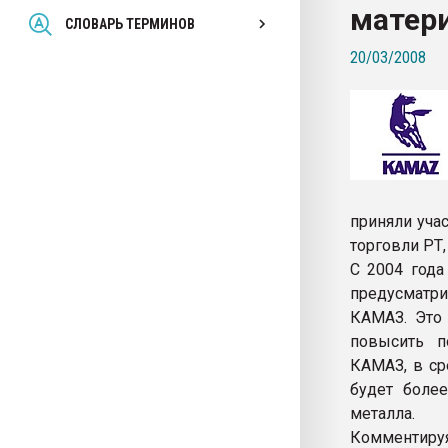
матер
Всё, что касается выду
СЛОВАРЬ ТЕРМИНОВ
бутылок
20/03/2008
ПЕРЕЙТИ НА 
приняли уча
торговли РТ,
С 2004 года
предусматр
КАМАЗ. Это 
повысить п
КАМАЗ, в ср
будет боле
металла.
Комментируя