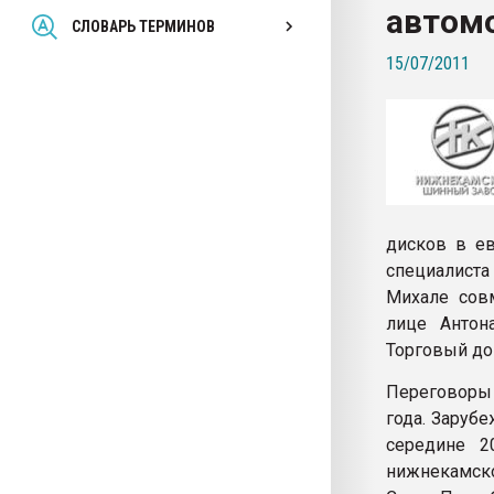
автомо
Всё, что касается выду
СЛОВАРЬ ТЕРМИНОВ
бутылок
15/07/2011
ПЕРЕЙТИ НА 
дисков в ев
специалиста
Михале сов
лице Антон
Торговый до
Переговоры 
года. Заруб
середине 2
нижнекамско