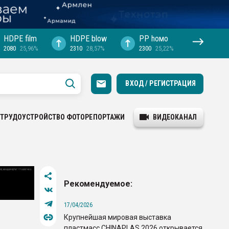
HDPE film
HDPE blow
PP hомо
2080
25,96%
2310
28,57%
2300
25,22%
ВХОД / РЕГИСТРАЦИЯ
ТРУДОУСТРОЙСТВО
ФОТОРЕПОРТАЖИ
ВИДЕОКАНАЛ
Рекомендуемое:
17/04/2026
Крупнейшая мировая выставка
пластмасс CHINAPLAS 2026 открывается