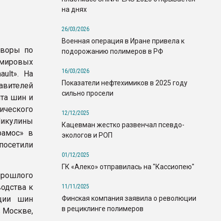
на днях
26/03/2026
Военная операция в Иране привела к
оворы по
подорожанию полимеров в РФ
мировых
16/03/2026
ult». На
Показатели нефтехимиков в 2025 году
авителей
сильно просели
та шин и
ического
12/12/2025
Никулины
Кацевман жестко развенчал псевдо-
рамос» в
экологов и РОП
посетили
01/12/2025
ГК «Алеко» отправилась на "Кассиопею"
прошлого
одства к
11/11/2025
Финская компания заявила о революции
ции шин
в рециклинге полимеров
 Москве,