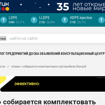
LDPE
LLDPE
HDPE injection
2490
27,71%
2150
26,05%
2190
25,11%
еса -
ината полного
"Ижевскому
ватить рынок
ЛОГ ПРЕДПРИЯТИЙ
ДОСКА ОБЪЯВЛЕНИЙ
КОНСУЛЬТАЦИОННЫЙ ЦЕНТР
ериала
машины:
ости
«Кама» собирается комплектовать автомобили Renault
, с.-в.
ция выходит на
отке
ь" довольна
» собирается комплектовать
ьном рынке