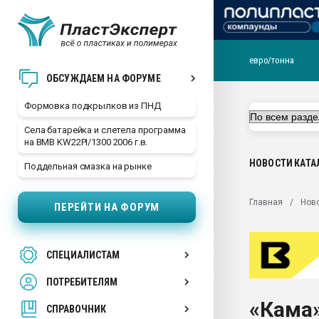
евро/тонна
Продажа готового бизн
ОБСУЖДАЕМ НА ФОРУМЕ
производство SPC лам
цикла
Формовка подкрылков из ПНД
29.07.2026 ФРП помог 
Села батарейка и слетела программа
заводу пластмасс" зах
на BMB KW22PI/1300 2006 г.в.
ППЭ
НОВОСТИ
КАТА
Поддельная смазка на рынке
Помощь в подборе мат
Вакуум-формовочные 
Главная
Нов
ПЕРЕЙТИ НА ФОРУМ
ближайшее подмосковье
Подмосковье, Москва
28.07.2026 Автоматиза
СПЕЦИАЛИСТАМ
первый план в перераб
пластмасс
ПОТРЕБИТЕЛЯМ
28.07.2026 "Техноникол
«Кама
ситуацией на строител
СПРАВОЧНИК