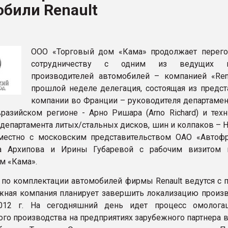
били Renault
ва ПЭТ
ФОРУМ
ООО «Торговый дом «Кама» продолжает перег
сотрудничеству с одним из ведущих 
производителей автомобилей – компанией «Rena
прошлой неделе делегация, состоящая из предст
компании во Франции – руководителя департамен
разийском регионе - Арно Ришара (Arno Richard) и техн
 департамента литых/стальных дисков, шин и колпаков – 
местно с московским представительством ОАО «Автоф
а Архипова и Ирины Губаревой с рабочим визитом 
м «Кама».
по комплектации автомобилей фирмы Renault ведутся с 
ежная компания планирует завершить локализацию произв
012 г. На сегодняшний день идет процесс омолога
го производства на предприятиях зарубежного партнера в