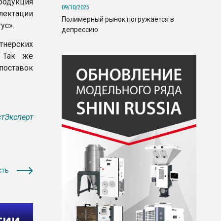
родукция
09/10/2025
ектации
Полимерный рынок погружается в
ус».
депрессию
нерских
. Так же
оставок
тЭксперт
сть