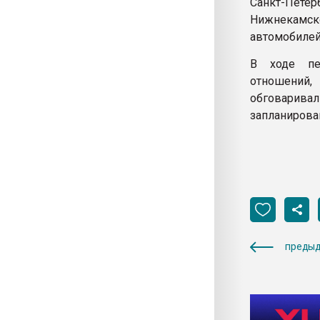
Санкт-Петер
Нижнекамск
автомобилей 
В ходе пер
отношений,
обговарива
запланирова
предыд