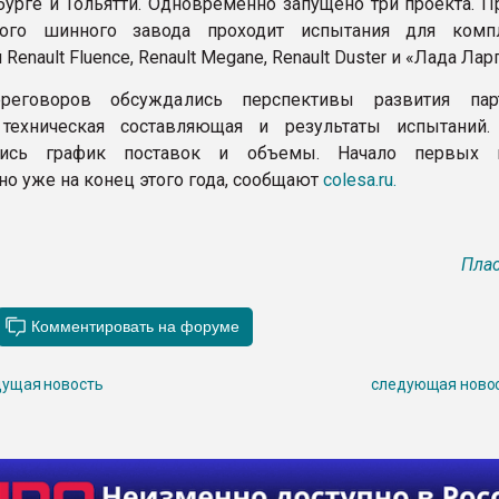
бурге и Тольятти. Одновременно запущено три проекта. П
ого шинного завода проходит испытания для компл
Renault Fluence, Renault Megane, Renault Duster и «Лада Ларг
еговоров обсуждались перспективы развития парт
 техническая составляющая и результаты испытаний
лись график поставок и объемы. Начало первых п
но уже на конец этого года, сообщают
colesa.ru.
Плас
ущая новость
следующая ново