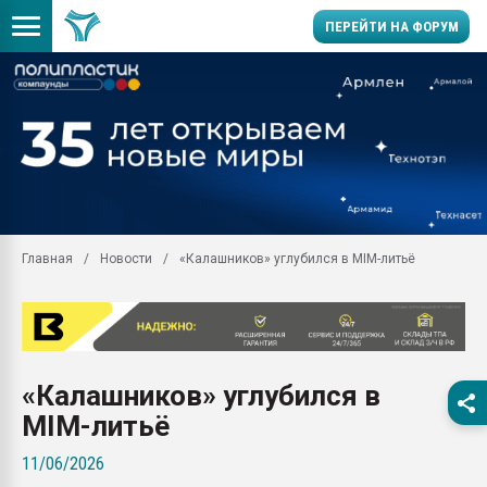
ПЕРЕЙТИ НА ФОРУМ
Продажа готового бизн
производство SPC лам
цикла
29.07.2026 ФРП помог 
заводу пластмасс" зах
ППЭ
Главная
Новости
«Калашников» углубился в MIM-литьё
Помощь в подборе мат
Вакуум-формовочные 
ближайшее подмосковье
Подмосковье, Москва
28.07.2026 Автоматиза
«Калашников» углубился в
первый план в перераб
пластмасс
MIM-литьё
28.07.2026 "Техноникол
11/06/2026
ситуацией на строител