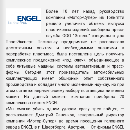
Всё, что касается выду
бутылок
Более 10 лет назад руководство
компании «Мотор-Супер» из Тольятти
решило увеличить объемы выпуска
ПЕРЕЙТИ НА 
пластиковых изделий, сообщила пресс-
служба ООО "Энгель" специально для
ПластЭксперт. Поскольку предприятие не располагало
достаточным опытом и необходимыми знаниями в
переработке пластмасс, была поставлена цель получить
комплексное предложение «под ключ», объединяющее в
себе литьевые машины, системы автоматизации и пресс-
формы. Сегодня этот производитель автомобильных
комплектующих имеет обширный опыт собственного
производства и обладает многочисленными ноу-хау, но при
этом остается верным своему выбору поставщика литьевых
машин. На данный момент компания приобрела 20
комплексных систем ENGEL.
«Мы смогли убить одним ударом сразу трех зайцев, —
рассказывает Дмитрий Савенков, генеральный директор
компании «Мотор-Супер» во время посещения головного
завода ENGEL в г. Швертберге, Австрия. — От фирмы ENGEL