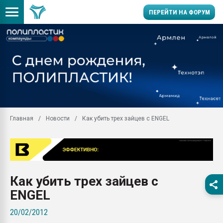
ПЕРЕЙТИ НА ФОРУМ
Продажа готового бизн
производство SPC лам
цикла
29.07.2026 ФРП помог 
заводу пластмасс" зах
ППЭ
Главная
Новости
Как убить трех зайцев с ENGEL
Помощь в подборе мат
Вакуум-формовочные 
ближайшее подмосковье
Подмосковье, Москва
28.07.2026 Автоматиза
Как убить трех зайцев с
первый план в перераб
пластмасс
ENGEL
28.07.2026 "Техноникол
20/02/2012
ситуацией на строител