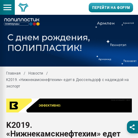
ПЕРЕЙТИ НА ФОРУМ
11.09.2020 Нанотрубки
универсальны, что рос
умельцы изготовили м
колонок полностью из 
Продажа готового бизн
производство SPC лам
цикла
Главная
Новости
K2019. «Нижнекамскнефтехим» едет в Дюссельдорф с надеждой на
29.07.2026 ФРП помог 
заводу пластмасс" зах
экспорт
ППЭ
Помощь в подборе мат
Вакуум-формовочные 
ближайшее подмосковье
Подмосковье, Москва
K2019.
«Нижнекамскнефтехим» едет
28.07.2026 Автоматиза
первый план в перераб