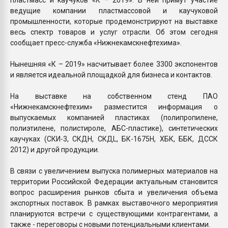
ведущие компании пластмассовой и каучуковой
промышленности, которые продемонстрируют на выставке
весь спектр товаров и услуг отрасли. Об этом сегодня
сообщает пресс-служба «Нижнекамскнефтехима».
Нынешняя «К – 2019» насчитывает более 3300 экспонентов
и является идеальной площадкой для бизнеса и контактов.
На выставке на собственном стенд ПАО
«Нижнекамскнефтехим» разместится информация о
выпускаемых компанией пластиках (полипропилене,
полиэтилене, полистироле, АБС-пластике), синтетических
каучуках (СКИ-3, СКДН, СКДL, БК-1675Н, ХБК, ББК, ДССК
2012) и другой продукции.
В связи с увеличением выпуска полимерных материалов на
территории Российской Федерации актуальным становится
вопрос расширения рынков сбыта и увеличения объема
экспортных поставок. В рамках выставочного мероприятия
планируются встречи с существующими контрагентами, а
также - переговоры с новыми потенциальными клиентами.