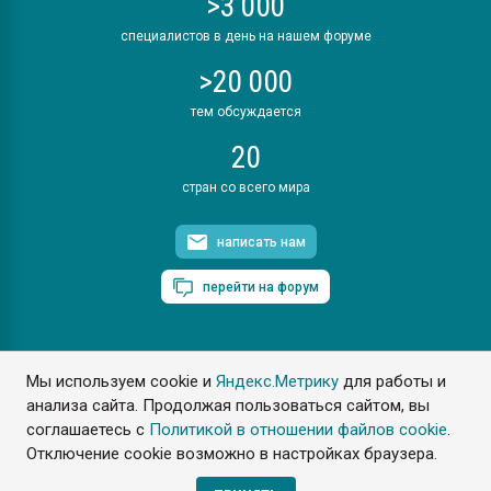
>3 000
специалистов в день на нашем форуме
>20 000
тем обсуждается
20
стран со всего мира
написать нам
перейти на форум
Мы используем cookie и
Яндекс.Метрику
для работы и
ПластЭксперт © 2006. Все права защищены
анализа сайта. Продолжая пользоваться сайтом, вы
Разрешается копирование материалов сайта с обязательной
ссылкой на www.e-plastic.ru
соглашаетесь с
Политикой в отношении файлов cookie
.
Отключение cookie возможно в настройках браузера.
Разработка сайта