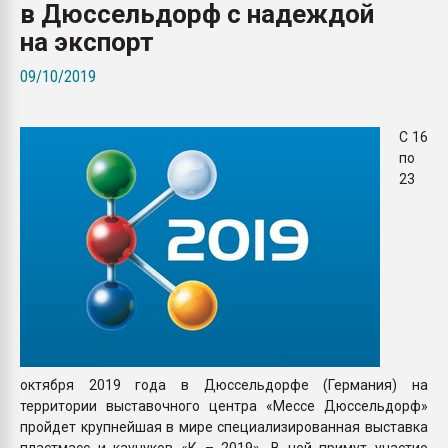
в Дюссельдорф с надеждой
пластмасс
на экспорт
28.07.2026 "Техноникол
ситуацией на строител
09/10/2019
ПЕРЕЙТИ НА 
С 16
по
23
октября 2019 года в Дюссельдорфе (Германия) на
территории выставочного центра «Мессе Дюссельдорф»
пройдет крупнейшая в мире специализированная выставка
пластмасс и каучуков «К – 2019». В ней примут участие