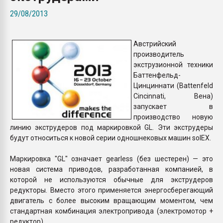
Всё, что касается выду
29/08/2013
бутылок
Австрийский
ПЕРЕЙТИ НА 
производитель
экструзионной техники
Баттенфельд-
Цинциннати (Battenfeld
Cincinnati, Вена)
запускает в
производство новую
линию экструдеров под маркировкой GL. Эти экструдеры
будут относиться к новой серии одношнековых машин solEX.
Маркировка "GL" означает gearless (без шестерен) — это
новая система приводов, разработанная компанией, в
которой не используются обычные для экструдеров
редукторы. Вместо этого применяется энергосберегающий
двигатель с более высоким вращающим моментом, чем
стандартная комбинация электропривода (электромотор +
редуктор).