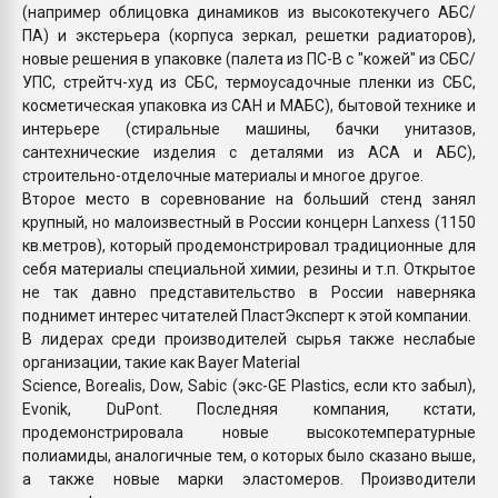
(например облицовка динамиков из высокотекучего АБС/
ПА) и экстерьера (корпуса зеркал, решетки радиаторов),
новые решения в упаковке (палета из ПС-В с "кожей" из СБС/
УПС, стрейтч-худ из СБС, термоусадочные пленки из СБС,
косметическая упаковка из САН и МАБС), бытовой технике и
интерьере (стиральные машины, бачки унитазов,
сантехнические изделия с деталями из АСА и АБС),
строительно-отделочные материалы и многое другое.
Второе место в соревнование на больший стенд занял
крупный, но малоизвестный в России концерн Lanxess (1150
кв.метров), который продемонстрировал традиционные для
себя материалы специальной химии, резины и т.п. Открытое
не так давно представительство в России наверняка
поднимет интерес читателей ПластЭксперт к этой компании.
В лидерах среди производителей сырья также неслабые
организации, такие как Bayer Material
Science, Borealis, Dow, Sabic (экс-GE Plastics, если кто забыл),
Evonik, DuPont. Последняя компания, кстати,
продемонстрировала новые высокотемпературные
полиамиды, аналогичные тем, о которых было сказано выше,
а также новые марки эластомеров. Производители