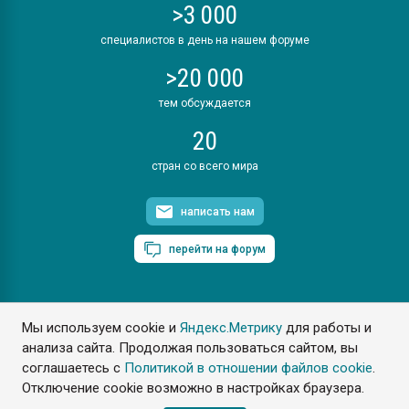
>3 000
специалистов в день на нашем форуме
>20 000
тем обсуждается
20
стран со всего мира
написать нам
перейти на форум
Мы используем cookie и
Яндекс.Метрику
для работы и
ПластЭксперт © 2006. Все права защищены
анализа сайта. Продолжая пользоваться сайтом, вы
Разрешается копирование материалов сайта с обязательной
ссылкой на www.e-plastic.ru
соглашаетесь с
Политикой в отношении файлов cookie
.
Отключение cookie возможно в настройках браузера.
Разработка сайта