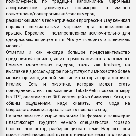
полиолефинов, по традиции запомнились марочным
ассортиментом упомянутых полимеров, а именно
полиэтилена/полипропилена/сополимеров,
расширяющимся в геометрической прогрессии. Дау кемикал
поражал специальными марками для пластмассовых
крышек, Бореалис – полипропиленом исключительно для
одноразовых шприцев и т.п. Что уж говорить о пленочных
марках!
Отметим и как никогда большое представительство
предприятий производящих термопластичные эластомеры.
Помимо многолетних лидеров, таких как Kraiburg, на
выставке в Дюссельдорфе присутствуют и множество более
мелких производителей, многие из которых представляют
Италию. Есть и экзотика, которая может стать
повседневностью, так компания Takati-Petri показала миру
bio-TPE, эластомер на 35% состоящий из биомассы. Хотя, по
общим ощущениям, надо сказать, что мода на
биоразлагаемые материалы как-то пошла на спад.
На этом заметку о сырье закончим. На форуме о полимерах
ПластЭксперт трудится немало специалистов, гораздо
больше, чем автор, разбирающихся в теме. Надеюсь, они
внесут свой посильный вклад в развитие темы, а я заочно