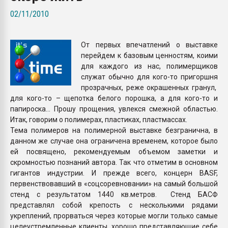
Всё, что касается выду
02/11/2010
бутылок
От первых впечатлений о выставке
ПЕРЕЙТИ НА 
перейдем к базовым ценностям, коими
для каждого из нас, полимерщиков
служат обычно для кого-то пригоршня
прозрачных, реже окрашенных гранул,
для кого-то – щепотка белого порошка, а для кого-то и
папироска… Прошу прощения, увлекся смежной областью.
Итак, говорим о полимерах, пластиках, пластмассах.
Тема полимеров на полимерной выставке безгранична, в
данном же случае она ограничена временем, которое было
ей посвящено, рекомендуемым объемом заметки и
скромностью познаний автора. Так что отметим в основном
гигантов индустрии. И прежде всего, концерн BASF,
первенствовавший в «соцсоревновании» на самый большой
стенд с результатом 1440 кв.метров. Стенд БАСФ
представлял собой крепость с несколькими рядами
укреплений, прорваться через которые могли только самые
целеустремленные клиенты, хорошо представляющие себе