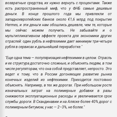
возвратные средства, их нужно вернуть с процентами. Также
есть распространенный миф, что у ФНБ самые дешевые
деньги. В конце прошлого года мы привлекли от
западноевропейских банков около €1,6 млрд под покрытие
Hermes, и эти деньги нам обошлись дешевле, чем те, которые
мы сейчас можем получить. Не забывайте и о
мультипликативном эффекте проекта для экономики других
отраслей: один рубль в нефтехимии дает минимум три-четыре
рубля в сервисах и дальнейшей переработке."
"Еще одна тема — популяризация нефтехимии в целом. Отрасль
и ее структура достаточно сложные, и объяснять людям, в том
числе регуляторам, что она собой представляет, непросто. Это
ведет к тому, что в России догоняющее развитие рынка
конечных изделий из нефтехимии. Приходится постоянно
объяснять. Например, в тех же дорогах. При небольшом росте
изначальных затрат на полимерные добавки в разы
снижаются эксплуатационные расходы и увеличивается срок
службы дороги. В Скандинавии и на Аляске более 40% дорог с
полимерным битумом, у нас — 2–3%, не более."