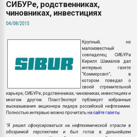
СИБУРе, родственниках,
Armaloy PC/ABS-1IM че
чиновниках, инвестициях
ПЕРЕЙТИ НА 
04/08/2015
Крупный, но
малоизвестный
совладелец СИБУРа
Кирилл Шамалов дал
интервью газете
"Коммерсант", в
котором поведал о
своей стремительной
карьере, СИБУРе, родственниках, чиновниках, инвестициях и
многом другом. ПластЭксперт публикует избранные
высказывания акционера лидера российской нефтехимии.
Полностью интервью можно прочитать
на сайте газеты
.
"Я решил сфокусироваться на нефтехимической отрасли в
обозримой перспективе и был готов в дальнейшем