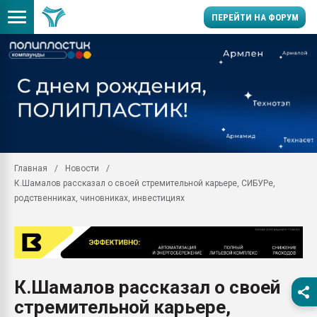
ПЕРЕЙТИ НА ФОРУМ
Помощь в подборе мат
Вакуум-формовочные 
ближайшее подмосковье
Подмосковье, Москва
28.07.2026 Автоматиза
первый план в перераб
Главная
Новости
пластмасс
К.Шамалов рассказал о своей стремительной карьере, СИБУРе,
28.07.2026 "Техноникол
родственниках, чиновниках, инвестициях
ситуацией на строител
Всё, что касается выду
бутылок
Материал поверхности 
вакуумного формовани
К.Шамалов рассказал о своей
стремительной карьере,
Продам отходы Компо
поликарбоната и АБС-п