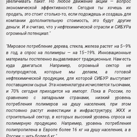
увеличивать пакет. Но любое движение акций — вопрос
экономической эффективности. Сегодня ты хочешь их
продать, это стоит столько-то, если подождешь и создашь для
компании дополнительную стоимость, это будут другие
деньги. И я считаю, что у нефтехимической отрасли и СИБУРа
огромный потенциал."
"Мировое потребление дерева, стекла, железа растет на 5–9%
в год, а спрос на полимеры — на 15–19%. Инновационные
материалы постепенно выдавливают традиционные. Нам есть
куда двигаться. Например, огромный сектор не
полупродуктов, которые мы делаем, а готовой
нефтехимической продукции, для которой СИБУР выступает
поставщиком сырья. Эта номенклатура исчисляется тысячами,
и 70% сегодня приходится на импорт. Пока в России, по
сравнению с западными странами, низкий уровень
потребления полимеров на душу населения, при этом
постоянно растут инвестиции в инфраструктуру, ЖКХ и
строительный сектор, в которых высокий уровень спроса на
полимерную продукцию. Например, уровень потребления
полипропилена в Европе более 16 кг на душу населения, а в
России — чуть более 6 кг."