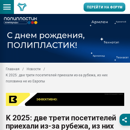
ПЕРЕЙТИ НА ФОРУМ
Помощь в подборе мат
Вакуум-формовочные 
ближайшее подмосковье
Подмосковье, Москва
28.07.2026 Автоматиза
первый план в перераб
Главная
Новости
пластмасс
K 2025: две трети посетителей приехали из-за рубежа, из них
28.07.2026 "Техноникол
половина не из Европы
ситуацией на строител
Всё, что касается выду
бутылок
Материал поверхности 
вакуумного формовани
K 2025: две трети посетителей
приехали из-за рубежа, из них
Продам отходы Компо
поликарбоната и АБС-п