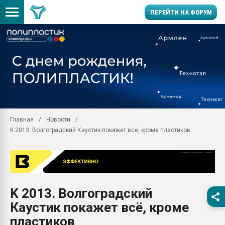
ПЕРЕЙТИ НА ФОРУМ
Продажа готового бизн
производство SPC лам
цикла
29.07.2026 ФРП помог 
заводу пластмасс" зах
ППЭ
Главная
Новости
Помощь в подборе мат
K 2013. Волгоградский Каустик покажет всё, кроме пластиков
Вакуум-формовочные 
ближайшее подмосковье
Подмосковье, Москва
28.07.2026 Автоматиза
первый план в перераб
K 2013. Волгоградский
пластмасс
Каустик покажет всё, кроме
28.07.2026 "Техноникол
ситуацией на строител
пластиков