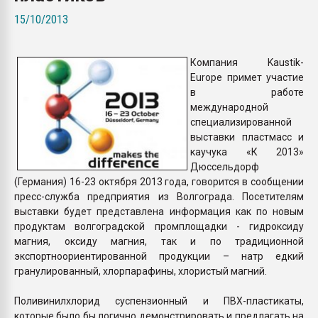
Всё, что касается выду
15/10/2013
бутылок
Компания Kaustik-
ПЕРЕЙТИ НА 
Europe примет участие
в работе
международной
специализированной
выставки пластмасс и
каучука «К 2013»
Дюссельдорф
(Германия) 16-23 октября 2013 года, говорится в сообщении
пресс-служба предприятия из Волгограда. Посетителям
выставки будет представлена информация как по новым
продуктам волгоградской промплощадки - гидроксиду
магния, оксиду магния, так и по традиционной
экспортноориентированной продукции – натр едкий
гранулированный, хлорпарафины, хлористый магний.
Поливинилхлорид суспензионный и ПВХ-пластикаты,
которые было бы логично демонстрировать и предлагать на