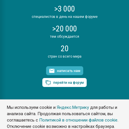
>3 000
специалистов в день на нашем форуме
>20 000
тем обсуждается
20
стран со всего мира
написать нам
перейти на форум
Мы используем cookie и
Яндекс.Метрику
для работы и
ПластЭксперт © 2006. Все права защищены
анализа сайта. Продолжая пользоваться сайтом, вы
Разрешается копирование материалов сайта с обязательной
ссылкой на www.e-plastic.ru
соглашаетесь с
Политикой в отношении файлов cookie
.
Отключение cookie возможно в настройках браузера.
Разработка сайта