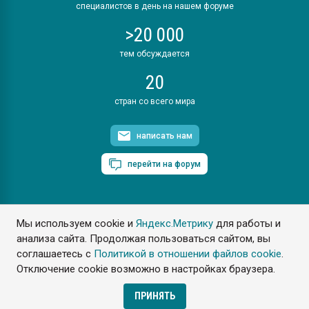
специалистов в день на нашем форуме
>20 000
тем обсуждается
20
стран со всего мира
написать нам
перейти на форум
Мы используем cookie и
Яндекс.Метрику
для работы и
ПластЭксперт © 2006. Все права защищены
анализа сайта. Продолжая пользоваться сайтом, вы
Разрешается копирование материалов сайта с обязательной
ссылкой на www.e-plastic.ru
соглашаетесь с
Политикой в отношении файлов cookie
.
Отключение cookie возможно в настройках браузера.
Разработка сайта
ПРИНЯТЬ