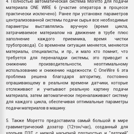
4. Полностью автоматическая система Moretto для подачи
материала ONE WIRE 6 (участие оператора в процессе
практически исключено). Ранее при установке параметров
централизованной системы подачи сырья все необходимые
параметры выставлялись вручную (время цикла,
затрачиваемое материалом на движение в трубе плюс
заполнение каждого приемника, время чистки
трубопровода). Со временем ситуация меняется, меняются
материалы, специалисты, и пр., и мало кто помнит, что
требуется для переналадки системы; это приводит к
снижению производительности, неоптимальному
использованию и снижению надежности. С OneWire 6 эта
проблема решена благодаря алгоритму, постоянно
опрашивающему в реальном времени датчики, которые
отслеживают и учитывают реальную картину подачи
материала, затем автоматически переналаживают систему
для каждого цикла, обеспечивая оптимальные параметры
подачи материалов в машину.
5. Также Моретто предоставила самый большой в мире
гравиметрический дозатор (12тон/час), созданный для
хлопьев ПЭТ с низкой насыпной плотностью и "детский"