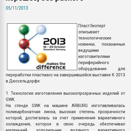
покупка, обмен
05/11/2013
ПЕРЕЙТИ НА 
ПластЭксперт
описывает
технологические
новинки, показанные
ведущими
изготовителями
периферийного
оборудования для
переработки пластмасс на завершившейся выставке К 2013
в Дюссельдорфе.
1. Технология изготовления высокопрозрачных изделий от
GWK.
На стенде GWK на машине ARBURG изготавливалась
поликарбонатная линза, высокая степень прозрачности
которой, достигалась за счет применения вариативного
охлаждения, которое в свою очередь обеспечивал
маленький холодильник водяного вариативного