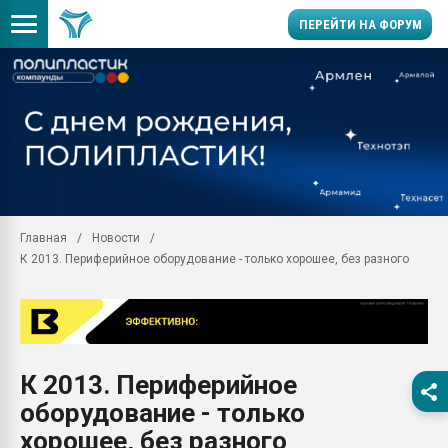
ПЕРЕЙТИ НА ФОРУМ
28.07.2026 Автоматиза
первый план в перераб
пластмасс
28.07.2026 "Техноникол
ситуацией на строител
Всё, что касается выду
Главная
Новости
бутылок
К 2013. Периферийное оборудование - только хорошее, без разного
Материал поверхности 
вакуумного формовани
Продам отходы Компо
поликарбоната и АБС-п
Armaloy PC/ABS-1IM че
К 2013. Периферийное
26.07.2022 "Сибирский т
оборудование - только
намного дороже
хорошее, без разного
Профильная литератур