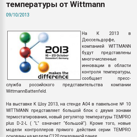
температуры от Wittmann
Всё, что касается выду
бутылок
09/10/2013
ПЕРЕЙТИ НА 
На К 2013 в
Дюссельдорфе,
компанией WITTMANN
будут представлены
многочисленные
инновации в области
контроля температуры,
сообщает пресс-
служба российского представительства компании
WittmannBattenfeld.
На выставке K Шоу 2013, на стенде A04 в павильоне № 10
WITTMANN представляет большой блок с двумя зонами
термостатирования, новый регулятор температуры TEMPRO
plus D-2-L ( "L" означает "большой"). Кроме того, новые
модели контроллеров прямого действия серии TEMPRO
основаны на модели C120 показанной ранее.