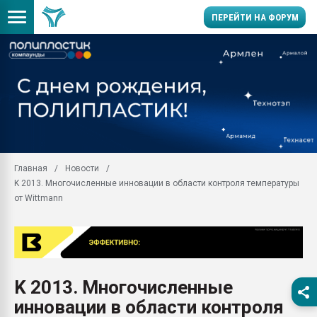
ПЕРЕЙТИ НА ФОРУМ
Продажа готового бизн
производство SPC лам
цикла
29.07.2026 ФРП помог 
заводу пластмасс" зах
ППЭ
Главная
Новости
Помощь в подборе мат
K 2013. Многочисленные инновации в области контроля температуры
Вакуум-формовочные 
от Wittmann
ближайшее подмосковье
Подмосковье, Москва
28.07.2026 Автоматиза
первый план в перераб
пластмасс
K 2013. Многочисленные
28.07.2026 "Техноникол
инновации в области контроля
ситуацией на строител