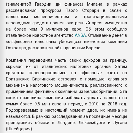
(знаменитой Гвардии ди финанса) Милана в рамках
расследования прокурора Паоло Сторари в связи с
налоговым мошенничеством и транснациональными
переводами средств провел экстренный арест имущества
на более чем 9 миллионов евро. Об этом сообщило
итальянское новостное агентство
ANSA
. Отмывание денег в
«оффшорных налоговых убежищах» вменяется компании
Omipa spa, расположенной в провинции Варезе.
Компания переводила часть своих доходов за границу,
скрывая их от итальянских налоговых органов. Затем
средства перенаправлялись на офшорные счета на
Британских Виргинских островах с помощью сложного
механизма налогового мошенничества, реализованного с
применением фиктивных компаний из Великобритании. Эта
схема позволила компании избежать уплаты налогов на
сумму более 9,5 млн евро в период с 2010 по 2018 год.
Подозреваемых в настоящий момент двое, их имена не
называются. В рамках расследования за последние месяцы
проводились обыски в Лондоне, Люксембурге и Лугано
(Швейцария).