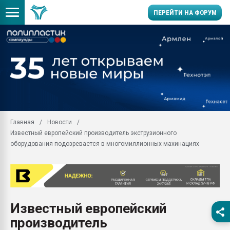
ПЕРЕЙТИ НА ФОРУМ
Продажа готового бизн
производство SPC лам
цикла
29.07.2026 ФРП помог 
заводу пластмасс" зах
ППЭ
Главная
Новости
Помощь в подборе мат
Известный европейский производитель экструзионного
Вакуум-формовочные 
оборудования подозревается в многомиллионных махинациях
ближайшее подмосковье
Подмосковье, Москва
28.07.2026 Автоматиза
первый план в перераб
пластмасс
Известный европейский
28.07.2026 "Техноникол
производитель
ситуацией на строител