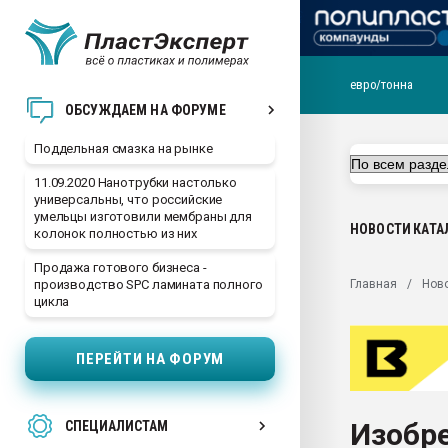
евро/тонна
Помощь в подборе мат
ОБСУЖДАЕМ НА ФОРУМЕ
Вакуум-формовочные 
Поддельная смазка на рынке
ближайшее подмосковье
Подмосковье, Москва
11.09.2020 Нанотрубки настолько
универсальны, что российские
28.07.2026 Автоматиза
умельцы изготовили мембраны для
первый план в перераб
НОВОСТИ
КАТА
колонок полностью из них
пластмасс
Продажа готового бизнеса -
28.07.2026 "Техноникол
Главная
Нов
производство SPC ламината полного
ситуацией на строител
цикла
Всё, что касается выду
бутылок
ПЕРЕЙТИ НА ФОРУМ
Материал поверхности 
вакуумного формовани
Изобр
СПЕЦИАЛИСТАМ
Продам отходы Компо
поликарбоната и АБС-п