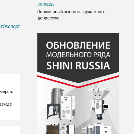
09/10/2025
Полимерный рынок погружается в
депрессию
тЭксперт
меров,
одежде