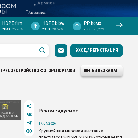
HDPE film
HDPE blow
PP hомо
2080
25,96%
2310
28,57%
2300
25,22%
ВХОД / РЕГИСТРАЦИЯ
ТРУДОУСТРОЙСТВО
ФОТОРЕПОРТАЖИ
ВИДЕОКАНАЛ
Рекомендуемое:
17/04/2026
Крупнейшая мировая выставка
пластмасс CHINAPLAS 2026 открывается