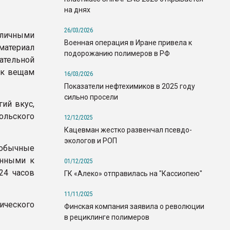
на днях
26/03/2026
зличными
Военная операция в Иране привела к
материал
подорожанию полимеров в РФ
тельной
 к вещам
16/03/2026
Показатели нефтехимиков в 2025 году
сильно просели
гий вкус,
ольского
12/12/2025
Кацевман жестко развенчал псевдо-
экологов и РОП
обычные
енными к
01/12/2025
24 часов
ГК «Алеко» отправилась на "Кассиопею"
11/11/2025
ического
Финская компания заявила о революции
в рециклинге полимеров