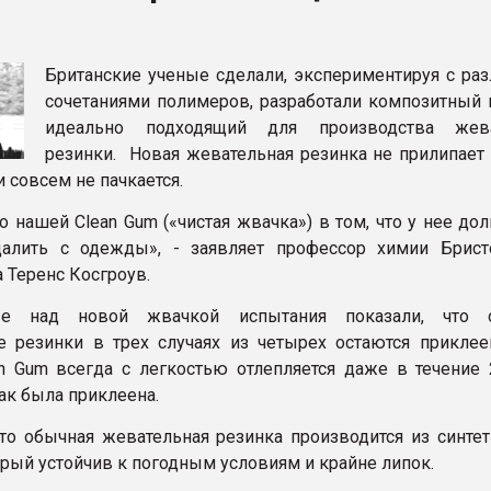
рный цвет
Британские ученые сделали, экспериментируя с ра
ФОРУМ
сочетаниями полимеров, разработали композитный 
идеально подходящий для производства жева
резинки. Новая жевательная резинка не прилипает
 совсем не пачкается.
 нашей Clean Gum («чистая жвачка») в том, что у нее дол
далить с одежды», - заявляет профессор химии Брист
 Теренс Косгроув.
ые над новой жвачкой испытания показали, что 
 резинки в трех случаях из четырех остаются прикле
an Gum всегда с легкостью отлепляется даже в течение 
как была приклеена.
то обычная жевательная резинка производится из синтет
орый устойчив к погодным условиям и крайне липок.