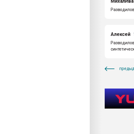
МихалИва
Разводилово
Алексей
Разводилово
синтетическ
предыд