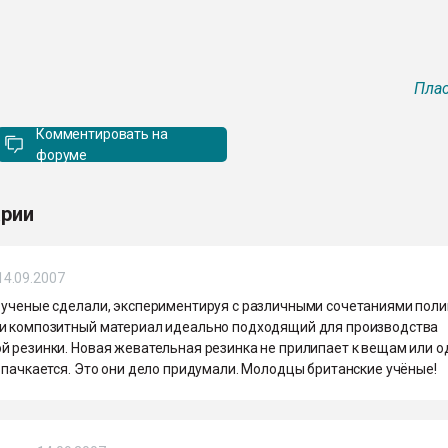
Плас
Комментировать на
форуме
рии
14.09.2007
 ученые сделали, экспериментируя с различными сочетаниями поли
и композитный материал идеально подходящий для производства
й резинки. Новая жевательная резинка не прилипает к вещам или 
 пачкается. Это они дело придумали. Молодцы британские учёные!