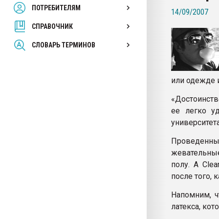
ПОТРЕБИТЕЛЯМ
Armaloy PC/ABS-1IM че
14/09/2007
СПРАВОЧНИК
ПЕРЕЙТИ НА 
СЛОВАРЬ ТЕРМИНОВ
или одежде и
«Достоинство
ее легко у
университета
Проведенн
жевательные
полу. А Cle
после того, 
Напомним, ч
латекса, кот