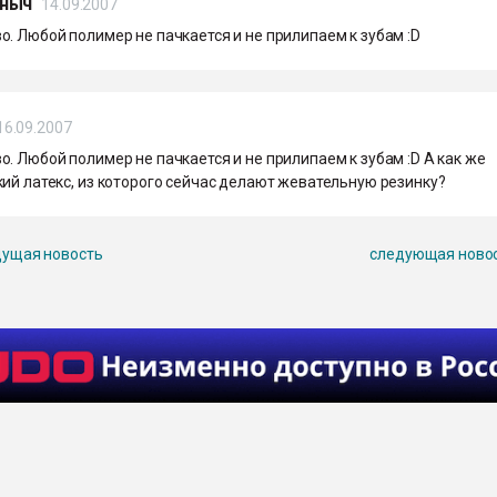
ныч
14.09.2007
. Любой полимер не пачкается и не прилипаем к зубам :D
16.09.2007
. Любой полимер не пачкается и не прилипаем к зубам :D А как же
ий латекс, из которого сейчас делают жевательную резинку?
ущая новость
следующая ново