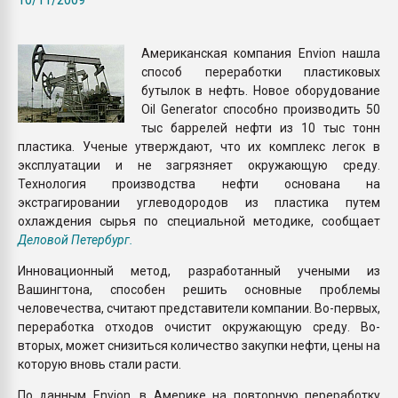
пластмасс
28.07.2026 "Техноникол
Американская компания Envion нашла
ситуацией на строител
способ переработки пластиковых
бутылок в нефть. Новое оборудование
Oil Generator способно производить 50
ПЕРЕЙТИ НА 
тыс баррелей нефти из 10 тыс тонн
пластика. Ученые утверждают, что их комплекс легок в
эксплуатации и не загрязняет окружающую среду.
Технология производства нефти основана на
экстрагировании углеводородов из пластика путем
охлаждения сырья по специальной методике, сообщает
Деловой Петербург.
Инновационный метод, разработанный учеными из
Вашингтона, способен решить основные проблемы
человечества, считают представители компании. Во-первых,
переработка отходов очистит окружающую среду. Во-
вторых, может снизиться количество закупки нефти, цены на
которую вновь стали расти.
По данным Envion, в Америке на повторную переработку