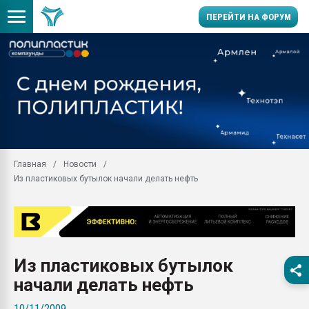
ПЕРЕЙТИ НА ФОРУМ
11.09.2020 Нанотрубки
универсальны, что рос
умельцы изготовили м
колонок полностью из 
Продажа готового бизн
производство SPC лам
цикла
Главная
Новости
Из пластиковых бутылок начали делать нефть
29.07.2026 ФРП помог 
заводу пластмасс" зах
ППЭ
Помощь в подборе мат
Вакуум-формовочные 
Из пластиковых бутылок
ближайшее подмосковье
Подмосковье, Москва
начали делать нефть
28.07.2026 Автоматиза
10/11/2009
первый план в перераб