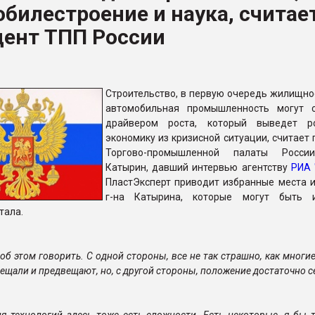
билестроение и наука, считае
ва ПЭТ
дент ТПП России
ФОРУМ
Строительство, в первую очередь жилищное
автомобильная промышленность могут 
драйвером роста, который выведет ро
экономику из кризисной ситуации, считает
Торгово-промышленной палаты Росси
Катырин, давший интервью агентству
РИА 
ПластЭксперт приводит избранные места и
г-на Катырина, которые могут быть и
тала.
б этом говорить. С одной стороны, все не так страшно, как многие
щали и предвещают, но, с другой стороны, положение достаточно се