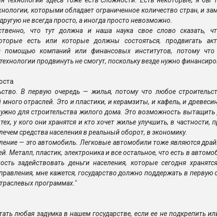
ия технологий здесь тоже есть сложности. Есть некоторые, я бы т
хнологии, которыми обладает ограниченное количество стран, и за
 другую не всегда просто, а иногда просто невозможно.
ественно, что тут должна и наша наука свое слово сказать, ч
которые есть или которые должны состояться, продвигать акт
 с помощью компаний или финансовых институтов, потому что
технологии продвинуть не смогут, поскольку везде нужно финансиро
оста
ьство. В первую очередь — жилья, потому что любое строительс
 много отраслей. Это и пластики, и керамзиты, и кафель, и древесин
 нужно для строительства жилого дома. Это возможность вытащить 
тех, у кого они хранятся и кто хочет жилье улучшить, в частности, 
лечем средства населения в реальный оборот, в экономику.
ление — это автомобиль. Легковые автомобили тоже являются дра
й. Металл, пластик, электроника и все остальное, что есть в автомоб
сть задействовать деньги населения, которые сегодня хранятся
аправления, мне кажется, государство должно поддержать в первую 
отраслевых программах."
тать любая задумка в нашем государстве, если ее не подкрепить ил