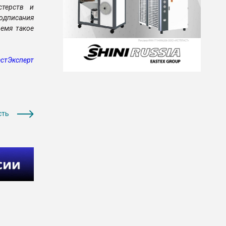
стерств и
подписания
ремя такое
стЭксперт
сть