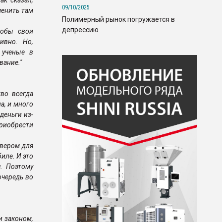
ак сказал,
09/10/2025
менить там
Полимерный рынок погружается в
депрессию
тобы свои
ивно. Но,
 ученые в
вание."
тво всегда
а, и много
деньги из-
приобрести
йвером для
иле. И это
. Поэтому
очередь во
и законом,