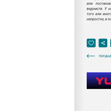
или постанов
ведомств. У н
того или иног
непростое, и п
предыд