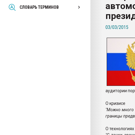
автомо
Всё, что касается выду
СЛОВАРЬ ТЕРМИНОВ
бутылок
прези
03/03/2015
ПЕРЕЙТИ НА 
аудитории пор
О кризисе
"Можно много о
границы предве
О технологиях