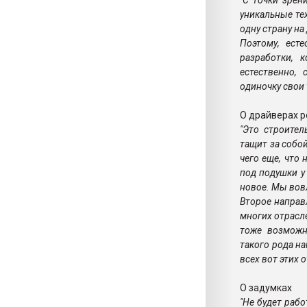
"С точки зрен
уникальные те
одну страну на
Поэтому, ест
разработки, 
естественно,
одиночку свои 
О драйверах р
"Это строител
тащит за собой
чего еще, что
под подушки у 
новое. Мы вов
Второе направ
многих отрасле
тоже возможно
такого рода н
всех вот этих 
О задумках
"Не будет рабо