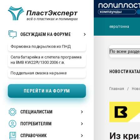
евро/тонна
Продажа готового бизн
ОБСУЖДАЕМ НА ФОРУМЕ
производство SPC лам
цикла
Формовка подкрылков из ПНД
29.07.2026 ФРП помог 
Села батарейка и слетела программа
заводу пластмасс" зах
на BMB KW22PI/1300 2006 г.в.
ППЭ
НОВОСТИ
КАТА
Поддельная смазка на рынке
Помощь в подборе мат
Вакуум-формовочные 
Главная
Нов
ПЕРЕЙТИ НА ФОРУМ
ближайшее подмосковье
Подмосковье, Москва
28.07.2026 Автоматиза
СПЕЦИАЛИСТАМ
первый план в перераб
пластмасс
ПОТРЕБИТЕЛЯМ
28.07.2026 "Техноникол
Из кри
ситуацией на строител
СПРАВОЧНИК